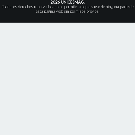
2026 UNICESMAG.
Todos los derechos reservados, no se permite la copia y uso de ninguna parte de
ésta página web sin permisos previos.