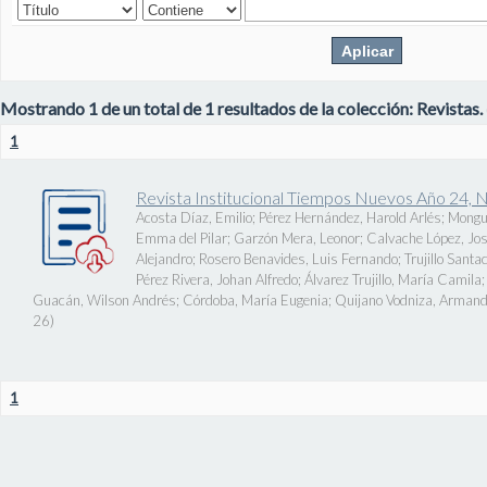
Mostrando 1 de un total de 1 resultados de la colección: Revistas.
1
Revista Institucional Tiempos Nuevos Año 24, 
Acosta Díaz, Emilio
;
Pérez Hernández, Harold Arlés
;
Mongu
Emma del Pilar
;
Garzón Mera, Leonor
;
Calvache López, J
Alejandro
;
Rosero Benavides, Luis Fernando
;
Trujillo Santa
Pérez Rivera, Johan Alfredo
;
Álvarez Trujillo, María Camila
Guacán, Wilson Andrés
;
Córdoba, María Eugenia
;
Quijano Vodniza, Armand
26
)
1