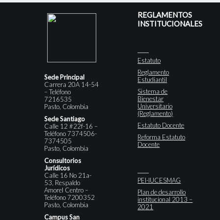
REGLAMENTOS
INSTITUCIONALES
Estatuto
Reglamento
Sede Principal
Estudiantil
Carrera 20A 14-54
Sistema de
– Teléfono
Bienestar
7216535
Universitario
Pasto, Colombia
(Reglamento)
Sede Santiago
Estatuto Docente
Calle 12 #22f-16 –
Teléfono 7374506-
Reforma Estatuto
7374505
Docente
Pasto, Colombia
Consultorios
Jurídicos
Calle 16 No 21a-
PEI-IUCESMAG
53, Respaldo
Amorel Centro –
Plan de desarrollo
Teléfono 7200352
institucional 2013 –
Pasto, Colombia
2021
Campus San