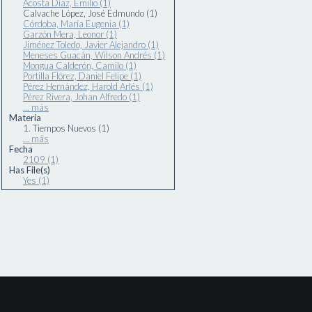
Acosta Díaz, Emilio (1)
Calvache López, José Edmundo (1)
Córdoba, María Eugenia (1)
Garzón Mera, Leonor (1)
Jiménez Toledo, Javier Alejandro (1)
Meneses Guacán, Wilson Andrés (1)
Mongua Calderón, Camilo (1)
Portilla Flórez, Daniel Felipe (1)
Pérez Hernández, Harold Arlés (1)
Pérez Rivera, Johan Alfredo (1)
... más
Materia
1. Tiempos Nuevos (1)
... más
Fecha
2109 (1)
Has File(s)
Yes (1)