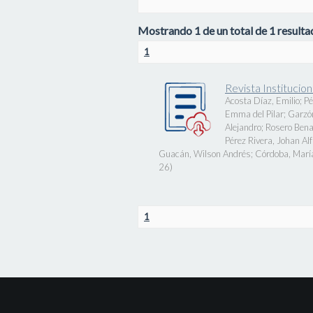
Mostrando 1 de un total de 1 resultad
1
Revista Instituci
Acosta Díaz, Emilio
;
Pé
Emma del Pilar
;
Garzó
Alejandro
;
Rosero Bena
Pérez Rivera, Johan Al
Guacán, Wilson Andrés
;
Córdoba, Marí
26
)
1