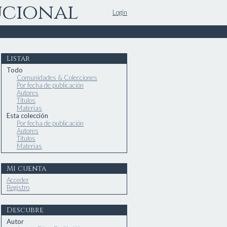
ucional
Login
Listar
Todo
Comunidades & Colecciones
Por fecha de publicación
Autores
Títulos
Materias
Esta colección
Por fecha de publicación
Autores
Títulos
Materias
Mi cuenta
Acceder
Registro
Descubre
Autor