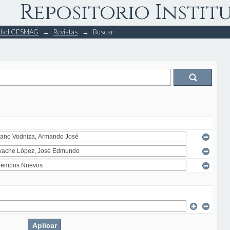
Repositorio Instit
rsidad CESMAG
→
Revistas
→
Buscar