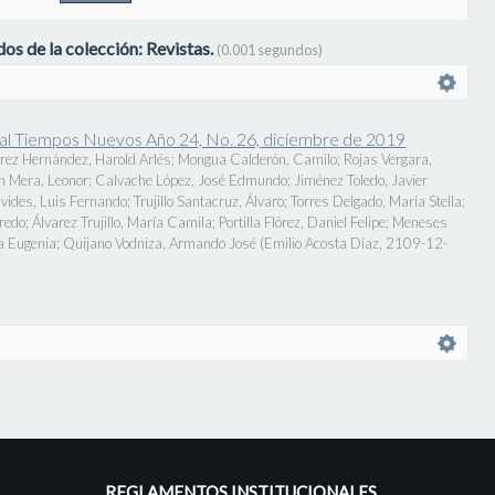
os de la colección: Revistas.
(0.001 segundos)
onal Tiempos Nuevos Año 24, No. 26, diciembre de 2019
rez Hernández, Harold Arlés
;
Mongua Calderón, Camilo
;
Rojas Vergara,
n Mera, Leonor
;
Calvache López, José Edmundo
;
Jiménez Toledo, Javier
vides, Luis Fernando
;
Trujillo Santacruz, Álvaro
;
Torres Delgado, María Stella
;
fredo
;
Álvarez Trujillo, María Camila
;
Portilla Flórez, Daniel Felipe
;
Meneses
a Eugenia
;
Quijano Vodniza, Armando José
(
Emilio Acosta Díaz
,
2109-12-
REGLAMENTOS INSTITUCIONALES