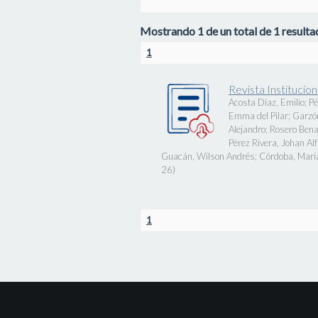
Mostrando 1 de un total de 1 resultad
1
Revista Instituci
Acosta Díaz, Emilio
;
Pé
Emma del Pilar
;
Garzó
Alejandro
;
Rosero Bena
Pérez Rivera, Johan Al
Guacán, Wilson Andrés
;
Córdoba, Marí
26
)
1