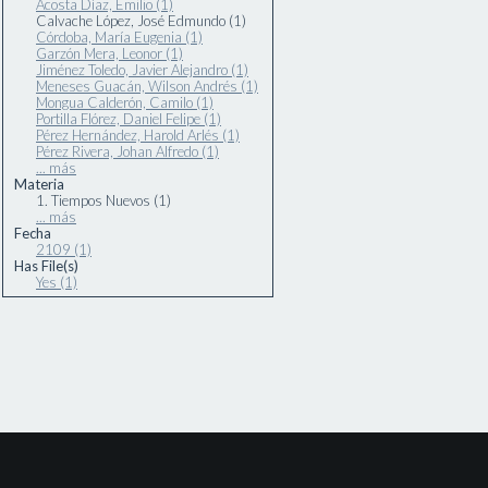
Acosta Díaz, Emilio (1)
Calvache López, José Edmundo (1)
Córdoba, María Eugenia (1)
Garzón Mera, Leonor (1)
Jiménez Toledo, Javier Alejandro (1)
Meneses Guacán, Wilson Andrés (1)
Mongua Calderón, Camilo (1)
Portilla Flórez, Daniel Felipe (1)
Pérez Hernández, Harold Arlés (1)
Pérez Rivera, Johan Alfredo (1)
... más
Materia
1. Tiempos Nuevos (1)
... más
Fecha
2109 (1)
Has File(s)
Yes (1)