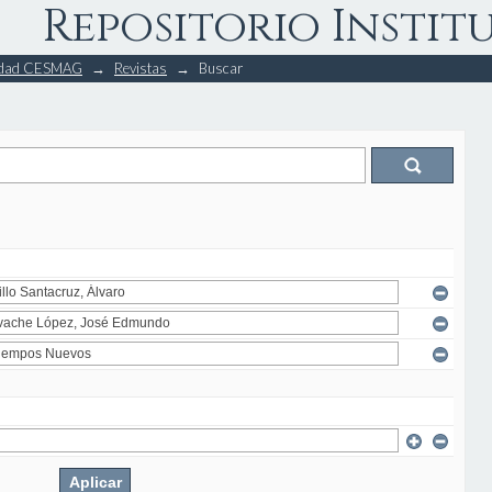
Repositorio Instit
rsidad CESMAG
→
Revistas
→
Buscar