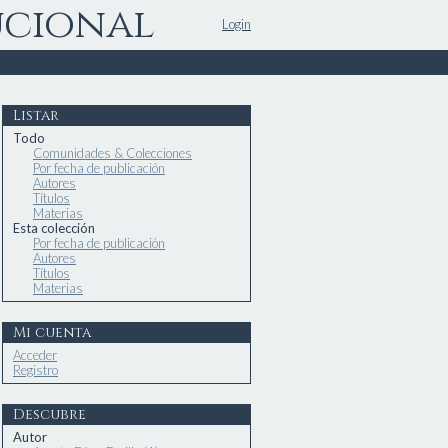
ucional
Login
Listar
Todo
Comunidades & Colecciones
Por fecha de publicación
Autores
Títulos
Materias
Esta colección
Por fecha de publicación
Autores
Títulos
Materias
Mi cuenta
Acceder
Registro
Descubre
Autor