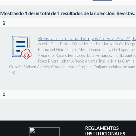
Mostrando 1 de un total de 1 resultados de la colección: Revistas.
1
Revista Institucional Tiempos Nuevos Año 24, 
Acosta Díaz, Emilio
;
Pérez Hernández, Harold Arlés
;
Mongu
Emma del Pilar
;
Garzón Mera, Leonor
;
Calvache López, J
Alejandro
;
Rosero Benavides, Luis Fernando
;
Trujillo Santa
Pérez Rivera, Johan Alfredo
;
Álvarez Trujillo, María Camila
Guacán, Wilson Andrés
;
Córdoba, María Eugenia
;
Quijano Vodniza, Armand
26
)
1
REGLAMENTOS
INSTITUCIONALES