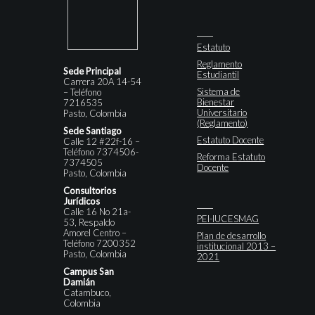
Estatuto
Reglamento
Sede Principal
Estudiantil
Carrera 20A 14-54
Sistema de
– Teléfono
Bienestar
7216535
Universitario
Pasto, Colombia
(Reglamento)
Sede Santiago
Estatuto Docente
Calle 12 #22f-16 –
Teléfono 7374506-
Reforma Estatuto
7374505
Docente
Pasto, Colombia
Consultorios
Jurídicos
Calle 16 No 21a-
PEI-IUCESMAG
53, Respaldo
Amorel Centro –
Plan de desarrollo
Teléfono 7200352
institucional 2013 –
Pasto, Colombia
2021
Campus San
Damián
Catambuco,
Colombia