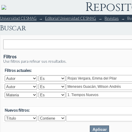
Reposit
Buscar
Universidad CESMAG
→
Editorial Universidad CESMAG
→
Revistas
→
Bu
Buscar
Filtros
Use filtros para refinar sus resultados.
Filtros actuales:
Nuevos filtros: