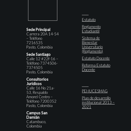
Estatuto
Reglamento
Sede Principal
Estudiantil
Carrera 20A 14-54
Sistema de
– Teléfono
Bienestar
7216535
Universitario
Pasto, Colombia
(Reglamento)
Sede Santiago
Estatuto Docente
Calle 12 #22f-16 –
Teléfono 7374506-
Reforma Estatuto
7374505
Docente
Pasto, Colombia
Consultorios
Jurídicos
Calle 16 No 21a-
PEI-IUCESMAG
53, Respaldo
Amorel Centro –
Plan de desarrollo
Teléfono 7200352
institucional 2013 –
Pasto, Colombia
2021
Campus San
Damián
Catambuco,
Colombia