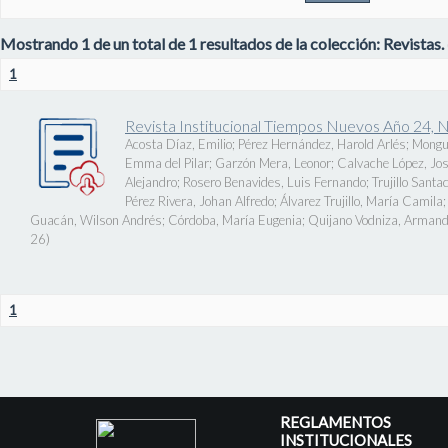
Mostrando 1 de un total de 1 resultados de la colección: Revistas.
1
Revista Institucional Tiempos Nuevos Año 24, 
Acosta Díaz, Emilio
;
Pérez Hernández, Harold Arlés
;
Mongu
Emma del Pilar
;
Garzón Mera, Leonor
;
Calvache López, J
Alejandro
;
Rosero Benavides, Luis Fernando
;
Trujillo Santa
Pérez Rivera, Johan Alfredo
;
Álvarez Trujillo, María Camila
Guacán, Wilson Andrés
;
Córdoba, María Eugenia
;
Quijano Vodniza, Armand
26
)
1
REGLAMENTOS
INSTITUCIONALES