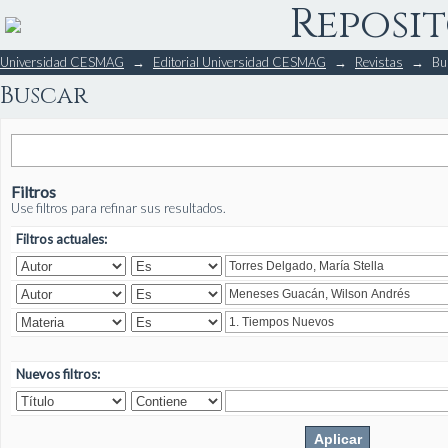
Reposit
Buscar
Universidad CESMAG
→
Editorial Universidad CESMAG
→
Revistas
→
Bu
Buscar
Filtros
Use filtros para refinar sus resultados.
Filtros actuales:
Nuevos filtros: