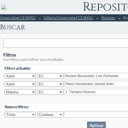
Reposit
Buscar
Universidad CESMAG
→
Editorial Universidad CESMAG
→
Revistas
→
Bu
Buscar
Filtros
Use filtros para refinar sus resultados.
Filtros actuales:
Nuevos filtros: