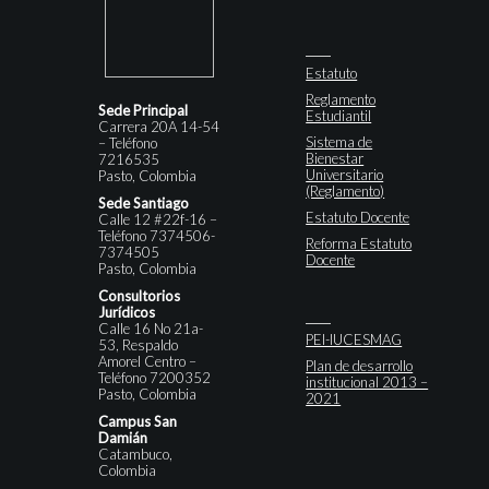
Estatuto
Reglamento
Sede Principal
Estudiantil
Carrera 20A 14-54
Sistema de
– Teléfono
Bienestar
7216535
Universitario
Pasto, Colombia
(Reglamento)
Sede Santiago
Estatuto Docente
Calle 12 #22f-16 –
Teléfono 7374506-
Reforma Estatuto
7374505
Docente
Pasto, Colombia
Consultorios
Jurídicos
Calle 16 No 21a-
PEI-IUCESMAG
53, Respaldo
Amorel Centro –
Plan de desarrollo
Teléfono 7200352
institucional 2013 –
Pasto, Colombia
2021
Campus San
Damián
Catambuco,
Colombia