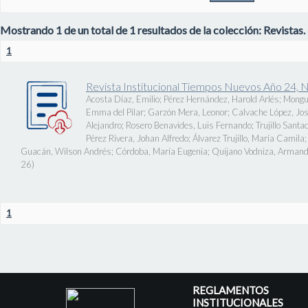
Mostrando 1 de un total de 1 resultados de la colección: Revistas.
1
Revista Institucional Tiempos Nuevos Año 24, 
Acosta Díaz, Emilio
;
Pérez Hernández, Harold Arlés
;
Mongu
Emma del Pilar
;
Garzón Mera, Leonor
;
Calvache López, J
Alejandro
;
Rosero Benavides, Luis Fernando
;
Trujillo Santa
Pérez Rivera, Johan Alfredo
;
Álvarez Trujillo, María Camila
Guacán, Wilson Andrés
;
Córdoba, María Eugenia
;
Quijano Vodniza, Armand
26
)
1
REGLAMENTOS
INSTITUCIONALES