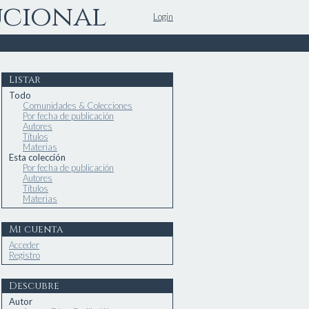
ucional
Login
Listar
Todo
Comunidades & Colecciones
Por fecha de publicación
Autores
Títulos
Materias
Esta colección
Por fecha de publicación
Autores
Títulos
Materias
Mi cuenta
Acceder
Registro
Descubre
Autor