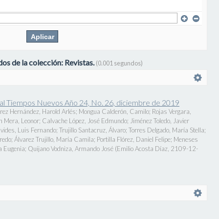
os de la colección: Revistas.
(0.001 segundos)
onal Tiempos Nuevos Año 24, No. 26, diciembre de 2019
rez Hernández, Harold Arlés
;
Mongua Calderón, Camilo
;
Rojas Vergara,
n Mera, Leonor
;
Calvache López, José Edmundo
;
Jiménez Toledo, Javier
vides, Luis Fernando
;
Trujillo Santacruz, Álvaro
;
Torres Delgado, María Stella
;
fredo
;
Álvarez Trujillo, María Camila
;
Portilla Flórez, Daniel Felipe
;
Meneses
a Eugenia
;
Quijano Vodniza, Armando José
(
Emilio Acosta Díaz
,
2109-12-