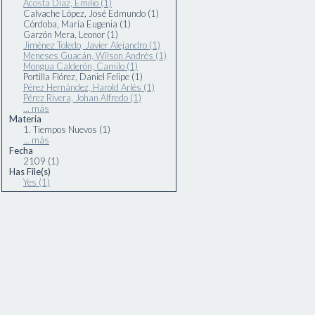
Acosta Díaz, Emilio (1)
Calvache López, José Edmundo (1)
Córdoba, María Eugenia (1)
Garzón Mera, Leonor (1)
Jiménez Toledo, Javier Alejandro (1)
Meneses Guacán, Wilson Andrés (1)
Mongua Calderón, Camilo (1)
Portilla Flórez, Daniel Felipe (1)
Pérez Hernández, Harold Arlés (1)
Pérez Rivera, Johan Alfredo (1)
... más
Materia
1. Tiempos Nuevos (1)
... más
Fecha
2109 (1)
Has File(s)
Yes (1)