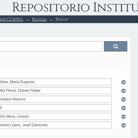
Repositorio Instit
rsidad CESMAG
→
Revistas
→
Buscar