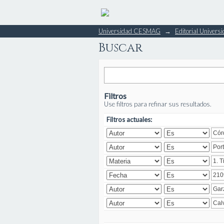
Buscar
Universidad CESMAG
→
Editorial Unive
Buscar
Filtros
Use filtros para refinar sus resultados.
Filtros actuales: