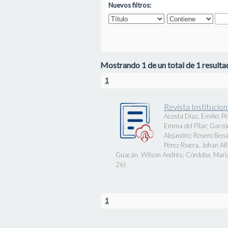
Nuevos filtros:
Mostrando 1 de un total de 1 resultad
1
Revista Instituci
Acosta Díaz, Emilio
;
Pé
Emma del Pilar
;
Garzó
Alejandro
;
Rosero Bena
Pérez Rivera, Johan Al
Guacán, Wilson Andrés
;
Córdoba, Marí
26
)
1