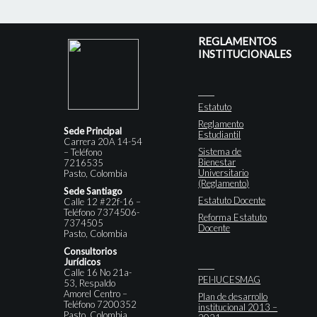
REGLAMENTOS
INSTITUCIONALES
Estatuto
Reglamento
Sede Principal
Estudiantil
Carrera 20A 14-54
Sistema de
– Teléfono
Bienestar
7216535
Universitario
Pasto, Colombia
(Reglamento)
Sede Santiago
Estatuto Docente
Calle 12 #22f-16 –
Teléfono 7374506-
Reforma Estatuto
7374505
Docente
Pasto, Colombia
Consultorios
Jurídicos
Calle 16 No 21a-
PEI-IUCESMAG
53, Respaldo
Amorel Centro –
Plan de desarrollo
Teléfono 7200352
institucional 2013 –
Pasto, Colombia