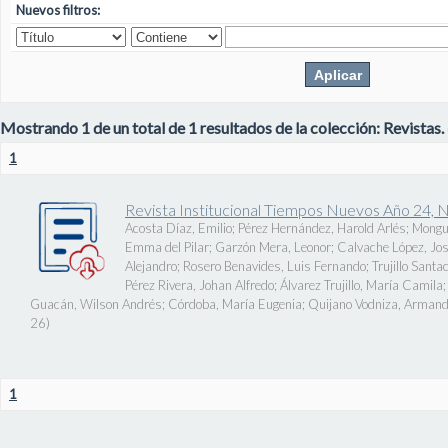
Nuevos filtros:
Mostrando 1 de un total de 1 resultados de la colección: Revistas.
1
Revista Institucional Tiempos Nuevos Año 24, 
Acosta Díaz, Emilio
;
Pérez Hernández, Harold Arlés
;
Mongu
Emma del Pilar
;
Garzón Mera, Leonor
;
Calvache López, J
Alejandro
;
Rosero Benavides, Luis Fernando
;
Trujillo Santa
Pérez Rivera, Johan Alfredo
;
Álvarez Trujillo, María Camila
Guacán, Wilson Andrés
;
Córdoba, María Eugenia
;
Quijano Vodniza, Armand
26
)
1