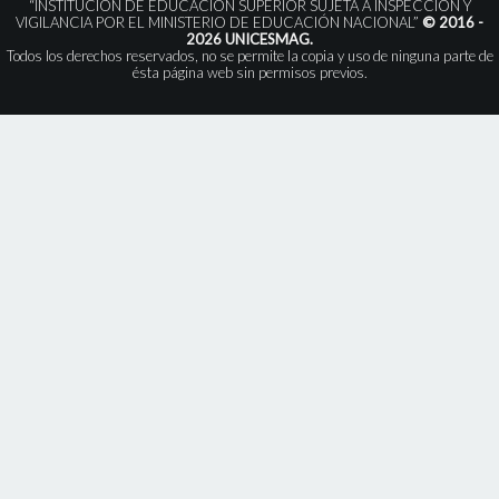
“INSTITUCIÓN DE EDUCACIÓN SUPERIOR SUJETA A INSPECCIÓN Y
VIGILANCIA POR EL MINISTERIO DE EDUCACIÓN NACIONAL”
© 2016 -
2026 UNICESMAG.
Todos los derechos reservados, no se permite la copia y uso de ninguna parte de
ésta página web sin permisos previos.