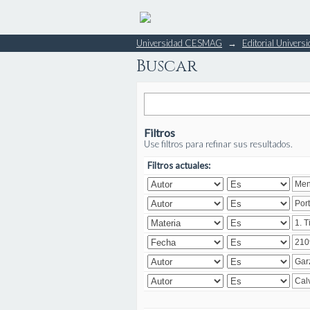
Buscar
Universidad CESMAG
→
Editorial Unive
Buscar
Filtros
Use filtros para refinar sus resultados.
Filtros actuales: