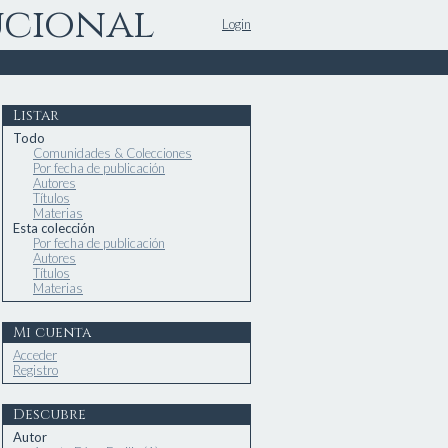
ucional
Login
Listar
Todo
Comunidades & Colecciones
Por fecha de publicación
Autores
Títulos
Materias
Esta colección
Por fecha de publicación
Autores
Títulos
Materias
Mi cuenta
Acceder
Registro
Descubre
Autor