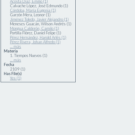
Acosta Díaz, Emilio (1)
Calvache López, José Edmundo (1)
Córdoba, María Eugenia (1)
Garzón Mera, Leonor (1)
Jiménez Toledo, Javier Alejandro (1)
Meneses Guacán, Wilson Andrés (1)
Mongua Calderón, Camilo (1)
Portilla Flórez, Daniel Felipe (1)
Pérez Hernández, Harold Arlés (1)
Pérez Rivera, Johan Alfredo (1)
... más
Materia
1. Tiempos Nuevos (1)
... más
Fecha
2109 (1)
Has File(s)
Yes (1)