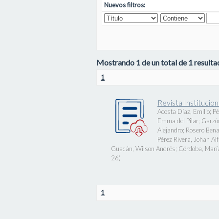
Nuevos filtros:
Mostrando 1 de un total de 1 resultad
1
Revista Instituci
Acosta Díaz, Emilio
;
Pé
Emma del Pilar
;
Garzó
Alejandro
;
Rosero Bena
Pérez Rivera, Johan Al
Guacán, Wilson Andrés
;
Córdoba, Marí
26
)
1