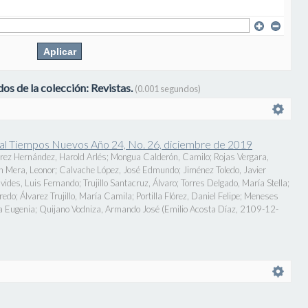
os de la colección: Revistas.
(0.001 segundos)
onal Tiempos Nuevos Año 24, No. 26, diciembre de 2019
rez Hernández, Harold Arlés
;
Mongua Calderón, Camilo
;
Rojas Vergara,
n Mera, Leonor
;
Calvache López, José Edmundo
;
Jiménez Toledo, Javier
vides, Luis Fernando
;
Trujillo Santacruz, Álvaro
;
Torres Delgado, María Stella
;
fredo
;
Álvarez Trujillo, María Camila
;
Portilla Flórez, Daniel Felipe
;
Meneses
a Eugenia
;
Quijano Vodniza, Armando José
(
Emilio Acosta Díaz
,
2109-12-