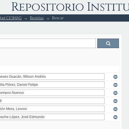
Repositorio Instit
rsidad CESMAG
→
Revistas
→
Buscar