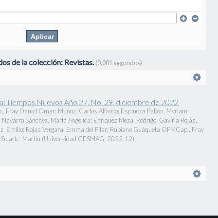
os de la colección: Revistas.
(0.001 segundos)
onal Tiempos Nuevos Año 27, No. 29, diciembre de 2022
., Fray Daniel Omar
;
Muñoz, Carlos Alfredo
;
Espinoza Pabón, Myriam
;
;
Navarro Sánchez, María Angélica
;
Enríquez Meza, Rodrigo
;
Gaviria Rojas,
z, Emilio
;
Rojas Vergara, Emma del Pilar
;
Rubiano Guáqueta OFMCap., Fray
Solarte, Martín
(
Universidad CESMAG
,
2022-12
)