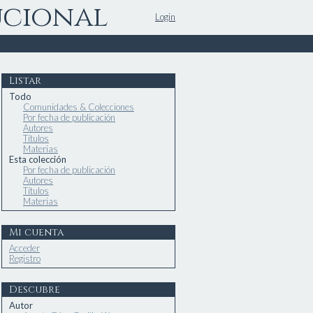
ucional
Login
Listar
Todo
Comunidades & Colecciones
Por fecha de publicación
Autores
Títulos
Materias
Esta colección
Por fecha de publicación
Autores
Títulos
Materias
Mi cuenta
Acceder
Registro
Descubre
Autor