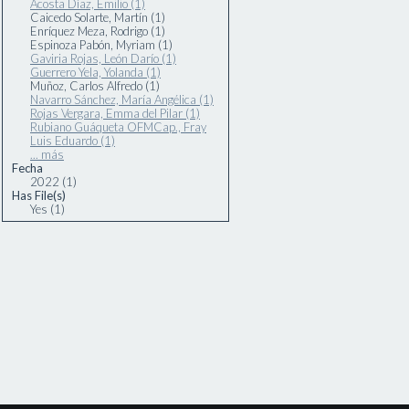
Acosta Díaz, Emilio (1)
Caicedo Solarte, Martín (1)
Enríquez Meza, Rodrigo (1)
Espinoza Pabón, Myriam (1)
Gaviria Rojas, León Darío (1)
Guerrero Yela, Yolanda (1)
Muñoz, Carlos Alfredo (1)
Navarro Sánchez, María Angélica (1)
Rojas Vergara, Emma del Pilar (1)
Rubiano Guáqueta OFMCap., Fray
Luis Eduardo (1)
... más
Fecha
2022 (1)
Has File(s)
Yes (1)