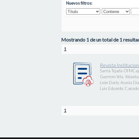
Nuevos filtros:
Mostrando 1 de un total de 1 resultad
1
Revista Instituci
Sarria Tejada OFMCap
Guerrero Yela, Yolanda
León Darío
;
Acosta Día
Luis Eduardo
;
Caicedo 
1