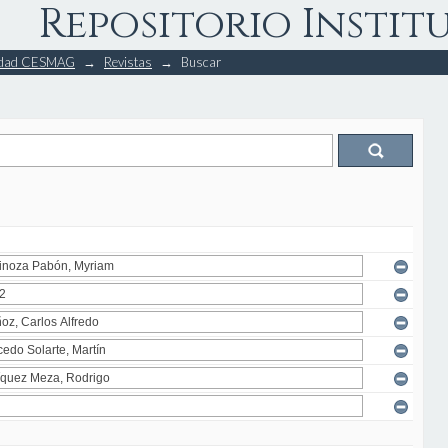
Repositorio Instit
rsidad CESMAG
→
Revistas
→
Buscar