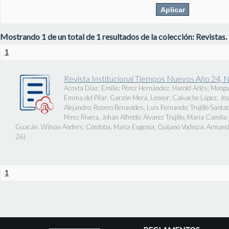
Mostrando 1 de un total de 1 resultados de la colección: Revistas.
1
Revista Institucional Tiempos Nuevos Año 24, 
Acosta Díaz, Emilio
;
Pérez Hernández, Harold Arlés
;
Mongu
Emma del Pilar
;
Garzón Mera, Leonor
;
Calvache López, J
Alejandro
;
Rosero Benavides, Luis Fernando
;
Trujillo Santa
Pérez Rivera, Johan Alfredo
;
Álvarez Trujillo, María Camila
Guacán, Wilson Andrés
;
Córdoba, María Eugenia
;
Quijano Vodniza, Armand
26
)
1