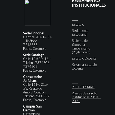
REGLAMENTOS
INSTITUCIONALES
Estatuto
Reglamento
Sede Principal
Estudiantil
Carrera 20A 14-54
Sistema de
– Teléfono
Bienestar
7216535
Universitario
Pasto, Colombia
(Reglamento)
Sede Santiago
Estatuto Docente
Calle 12 #22f-16 –
Teléfono 7374506-
Reforma Estatuto
7374505
Docente
Pasto, Colombia
Consultorios
Jurídicos
Calle 16 No 21a-
PEI-IUCESMAG
53, Respaldo
Amorel Centro –
Plan de desarrollo
Teléfono 7200352
institucional 2013 –
Pasto, Colombia
2021
Campus San
Damián
Catambuco,