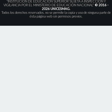
“INSTITUCIÓN DE EDUCACIÓN SUPERIOR SUJETA A INSPECCIÓN Y
VIGILANCIA POR EL MINISTERIO DE EDUCACIÓN NACIONAL”
© 2016 -
2026 UNICESMAG.
Todos los derechos reservados, no se permite la copia y uso de ninguna parte de
ésta página web sin permisos previos.