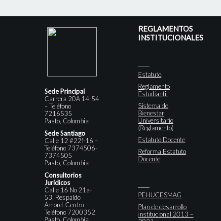
REGLAMENTOS
INSTITUCIONALES
Estatuto
Reglamento
Sede Principal
Estudiantil
Carrera 20A 14-54
Sistema de
– Teléfono
Bienestar
7216535
Universitario
Pasto, Colombia
(Reglamento)
Sede Santiago
Estatuto Docente
Calle 12 #22f-16 –
Teléfono 7374506-
Reforma Estatuto
7374505
Docente
Pasto, Colombia
Consultorios
Jurídicos
Calle 16 No 21a-
PEI-IUCESMAG
53, Respaldo
Amorel Centro –
Plan de desarrollo
Teléfono 7200352
institucional 2013 –
Pasto, Colombia