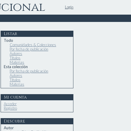
ucional
Login
Listar
Todo
Comunidades & Colecciones
Por fecha de publicación
Autores
Títulos
Materias
Esta colección
Por fecha de publicación
Autores
Títulos
Materias
Mi cuenta
Acceder
Registro
Descubre
Autor