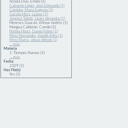
Acosta Díaz, Emilio (1)
Calvache López, José Edmundo (1)
Córdoba, María Eugenia (1)
Garzón Mera, Leonor (1)
Jiménez Toledo, Javier Alejandro (1)
Meneses Guacán, Wilson Andrés (1)
Mongua Calderón, Camilo (1)
Portilla Flórez, Daniel Felipe (1)
Pérez Hernández, Harold Arlés (1)
Pérez Rivera, Johan Alfredo (1)
... más
Materia
1. Tiempos Nuevos (1)
... más
Fecha
2109 (1)
Has File(s)
Yes (1)