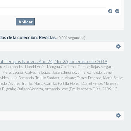
os de la colección: Revistas.
(0.001 segundos)
onal Tiempos Nuevos Año 24, No. 26, diciembre de 2019
rez Hernández, Harold Arlés
;
Mongua Calderón, Camilo
;
Rojas Vergara,
n Mera, Leonor
;
Calvache López, José Edmundo
;
Jiménez Toledo, Javier
vides, Luis Fernando
;
Trujillo Santacruz, Álvaro
;
Torres Delgado, María Stella
;
fredo
;
Álvarez Trujillo, María Camila
;
Portilla Flórez, Daniel Felipe
;
Meneses
a Eugenia
;
Quijano Vodniza, Armando José
(
Emilio Acosta Díaz
,
2109-12-