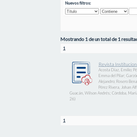
Nuevos filtros:
Mostrando 1 de un total de 1 resultad
1
Revista Instituci
Acosta Díaz, Emilio
;
Pé
Emma del Pilar
;
Garzó
Alejandro
;
Rosero Bena
Pérez Rivera, Johan Al
Guacán, Wilson Andrés
;
Córdoba, Marí
26
)
1