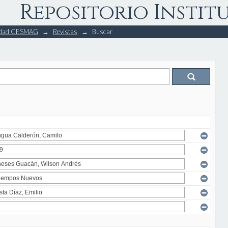
Repositorio Instit
rsidad CESMAG
→
Revistas
→
Buscar