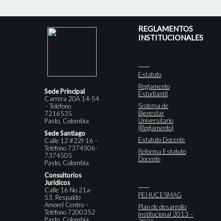
REGLAMENTOS
INSTITUCIONALES
Estatuto
Reglamento
Sede Principal
Estudiantil
Carrera 20A 14-54
Sistema de
– Teléfono
Bienestar
7216535
Universitario
Pasto, Colombia
(Reglamento)
Sede Santiago
Estatuto Docente
Calle 12 #22f-16 –
Teléfono 7374506-
Reforma Estatuto
7374505
Docente
Pasto, Colombia
Consultorios
Jurídicos
Calle 16 No 21a-
PEI-IUCESMAG
53, Respaldo
Amorel Centro –
Plan de desarrollo
Teléfono 7200352
institucional 2013 –
Pasto, Colombia