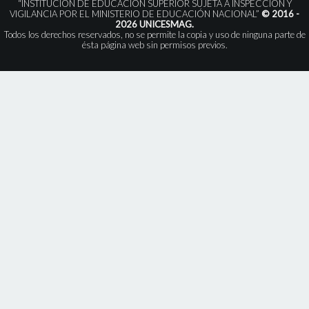
“INSTITUCIÓN DE EDUCACIÓN SUPERIOR SUJETA A INSPECCIÓN Y
VIGILANCIA POR EL MINISTERIO DE EDUCACIÓN NACIONAL”
© 2016 -
2026 UNICESMAG.
Todos los derechos reservados, no se permite la copia y uso de ninguna parte de
ésta página web sin permisos previos.