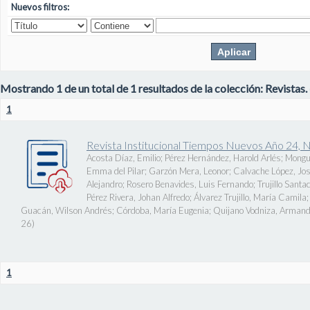
Nuevos filtros:
Mostrando 1 de un total de 1 resultados de la colección: Revistas.
1
Revista Institucional Tiempos Nuevos Año 24, 
Acosta Díaz, Emilio
;
Pérez Hernández, Harold Arlés
;
Mongu
Emma del Pilar
;
Garzón Mera, Leonor
;
Calvache López, J
Alejandro
;
Rosero Benavides, Luis Fernando
;
Trujillo Santa
Pérez Rivera, Johan Alfredo
;
Álvarez Trujillo, María Camila
Guacán, Wilson Andrés
;
Córdoba, María Eugenia
;
Quijano Vodniza, Armand
26
)
1