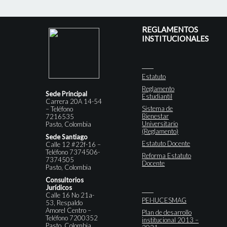
REGLAMENTOS
INSTITUCIONALES
Estatuto
Reglamento
Sede Principal
Estudiantil
Carrera 20A 14-54
Sistema de
– Teléfono
Bienestar
7216535
Universitario
Pasto, Colombia
(Reglamento)
Sede Santiago
Estatuto Docente
Calle 12 #22f-16 –
Teléfono 7374506-
Reforma Estatuto
7374505
Docente
Pasto, Colombia
Consultorios
Jurídicos
Calle 16 No 21a-
PEI-IUCESMAG
53, Respaldo
Amorel Centro –
Plan de desarrollo
Teléfono 7200352
institucional 2013 –
Pasto, Colombia