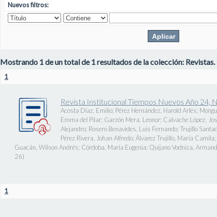
Nuevos filtros:
Mostrando 1 de un total de 1 resultados de la colección: Revistas.
1
Revista Institucional Tiempos Nuevos Año 24, 
Acosta Díaz, Emilio
;
Pérez Hernández, Harold Arlés
;
Mongu
Emma del Pilar
;
Garzón Mera, Leonor
;
Calvache López, J
Alejandro
;
Rosero Benavides, Luis Fernando
;
Trujillo Santa
Pérez Rivera, Johan Alfredo
;
Álvarez Trujillo, María Camila
Guacán, Wilson Andrés
;
Córdoba, María Eugenia
;
Quijano Vodniza, Armand
26
)
1