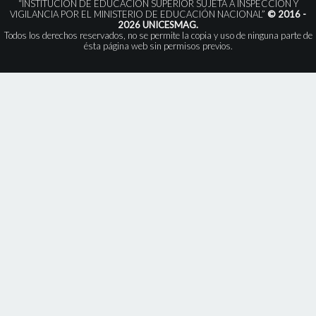
“INSTITUCIÓN DE EDUCACIÓN SUPERIOR SUJETA A INSPECCIÓN Y
VIGILANCIA POR EL MINISTERIO DE EDUCACIÓN NACIONAL”
© 2016 -
2026 UNICESMAG.
Todos los derechos reservados, no se permite la copia y uso de ninguna parte de
ésta página web sin permisos previos.