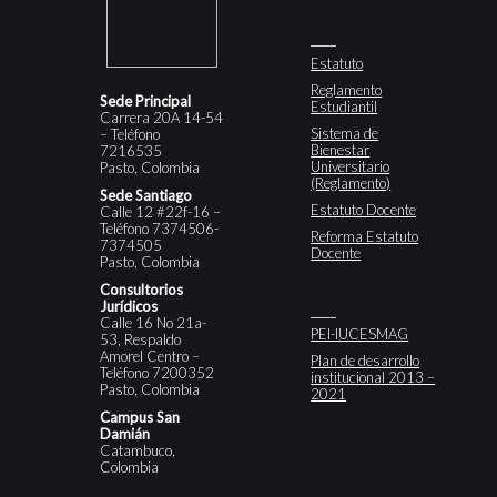
Estatuto
Reglamento
Sede Principal
Estudiantil
Carrera 20A 14-54
Sistema de
– Teléfono
Bienestar
7216535
Universitario
Pasto, Colombia
(Reglamento)
Sede Santiago
Estatuto Docente
Calle 12 #22f-16 –
Teléfono 7374506-
Reforma Estatuto
7374505
Docente
Pasto, Colombia
Consultorios
Jurídicos
Calle 16 No 21a-
PEI-IUCESMAG
53, Respaldo
Amorel Centro –
Plan de desarrollo
Teléfono 7200352
institucional 2013 –
Pasto, Colombia
2021
Campus San
Damián
Catambuco,
Colombia