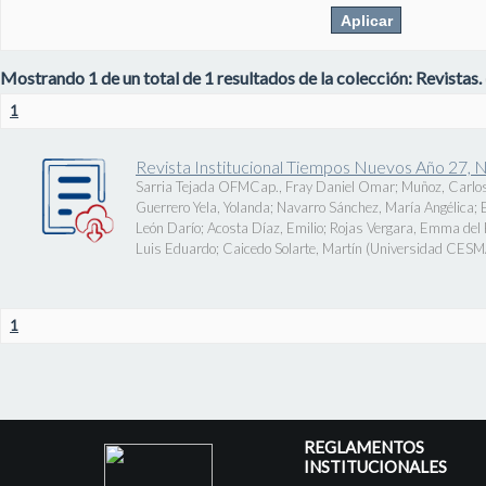
Mostrando 1 de un total de 1 resultados de la colección: Revistas.
1
Revista Institucional Tiempos Nuevos Año 27, 
Sarria Tejada OFMCap., Fray Daniel Omar
;
Muñoz, Carlos
Guerrero Yela, Yolanda
;
Navarro Sánchez, María Angélica
;
León Darío
;
Acosta Díaz, Emilio
;
Rojas Vergara, Emma del P
Luis Eduardo
;
Caicedo Solarte, Martín
(
Universidad CES
1
REGLAMENTOS
INSTITUCIONALES