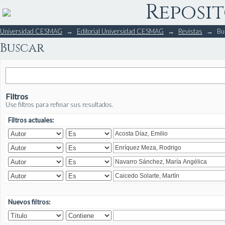
Reposit
Buscar
Universidad CESMAG
→
Editorial Universidad CESMAG
→
Revistas
→
Bu
Buscar
Filtros
Use filtros para refinar sus resultados.
Filtros actuales:
Nuevos filtros: