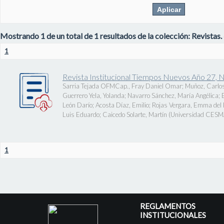
Mostrando 1 de un total de 1 resultados de la colección: Revistas.
1
Revista Institucional Tiempos Nuevos Año 27, 
Sarria Tejada OFMCap., Fray Daniel Omar
;
Muñoz, Carlos
Guerrero Yela, Yolanda
;
Navarro Sánchez, María Angélica
;
León Darío
;
Acosta Díaz, Emilio
;
Rojas Vergara, Emma del P
Luis Eduardo
;
Caicedo Solarte, Martín
(
Universidad CES
1
REGLAMENTOS
INSTITUCIONALES