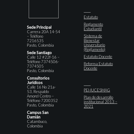
Estatuto
Reglamento
Sede Principal
Estudiantil
Carrera 20A 14-54
Sistema de
– Teléfono
Bienestar
7216535
Universitario
Pasto, Colombia
(Reglamento)
Sede Santiago
Estatuto Docente
Calle 12 #22f-16 –
Teléfono 7374506-
Reforma Estatuto
7374505
Docente
Pasto, Colombia
Consultorios
Jurídicos
Calle 16 No 21a-
PEI-IUCESMAG
53, Respaldo
Amorel Centro –
Plan de desarrollo
Teléfono 7200352
institucional 2013 –
Pasto, Colombia
2021
Campus San
Damián
Catambuco,
Colombia