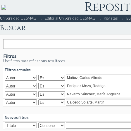
Reposit
Buscar
Universidad CESMAG
→
Editorial Universidad CESMAG
→
Revistas
→
Bu
Buscar
Filtros
Use filtros para refinar sus resultados.
Filtros actuales:
Nuevos filtros: