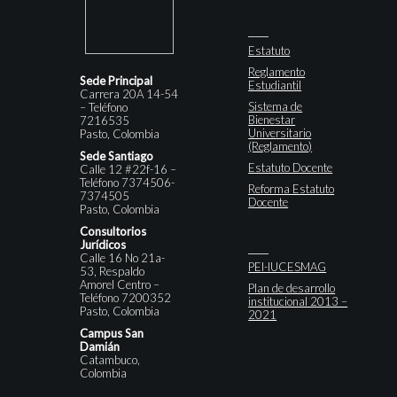
Estatuto
Reglamento
Sede Principal
Estudiantil
Carrera 20A 14-54
Sistema de
– Teléfono
Bienestar
7216535
Universitario
Pasto, Colombia
(Reglamento)
Sede Santiago
Estatuto Docente
Calle 12 #22f-16 –
Teléfono 7374506-
Reforma Estatuto
7374505
Docente
Pasto, Colombia
Consultorios
Jurídicos
Calle 16 No 21a-
PEI-IUCESMAG
53, Respaldo
Amorel Centro –
Plan de desarrollo
Teléfono 7200352
institucional 2013 –
Pasto, Colombia
2021
Campus San
Damián
Catambuco,
Colombia