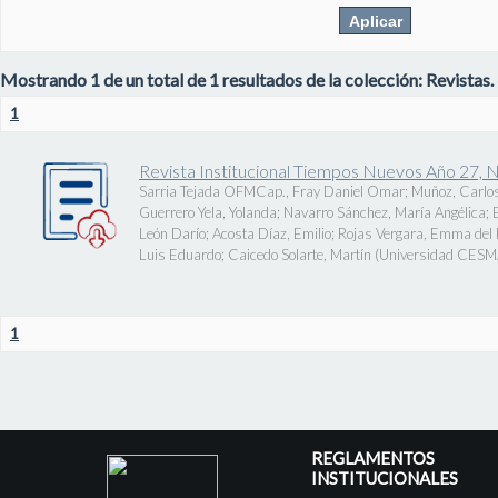
Mostrando 1 de un total de 1 resultados de la colección: Revistas.
1
Revista Institucional Tiempos Nuevos Año 27, 
Sarria Tejada OFMCap., Fray Daniel Omar
;
Muñoz, Carlos
Guerrero Yela, Yolanda
;
Navarro Sánchez, María Angélica
;
León Darío
;
Acosta Díaz, Emilio
;
Rojas Vergara, Emma del P
Luis Eduardo
;
Caicedo Solarte, Martín
(
Universidad CES
1
REGLAMENTOS
INSTITUCIONALES