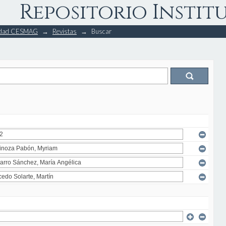
Repositorio Instit
rsidad CESMAG
→
Revistas
→
Buscar