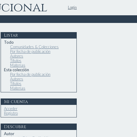
ucional
Login
Listar
Todo
Comunidades & Colecciones
Por fecha de publicación
Autores
Títulos
Materias
Esta colección
Por fecha de publicación
Autores
Títulos
Materias
Mi cuenta
Acceder
Registro
Descubre
Autor