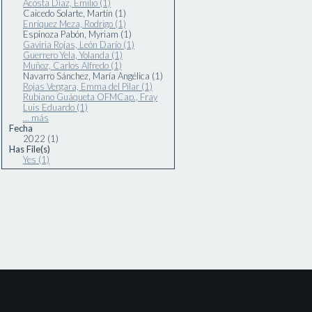
Acosta Díaz, Emilio (1)
Caicedo Solarte, Martín (1)
Enríquez Meza, Rodrigo (1)
Espinoza Pabón, Myriam (1)
Gaviria Rojas, León Darío (1)
Guerrero Yela, Yolanda (1)
Muñoz, Carlos Alfredo (1)
Navarro Sánchez, María Angélica (1)
Rojas Vergara, Emma del Pilar (1)
Rubiano Guáqueta OFMCap., Fray
Luis Eduardo (1)
... más
Fecha
2022 (1)
Has File(s)
Yes (1)