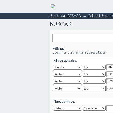
Buscar
Universidad CESMAG
→
Editorial Unive
Buscar
Filtros
Use filtros para refinar sus resultados.
Filtros actuales:
Nuevos filtros: