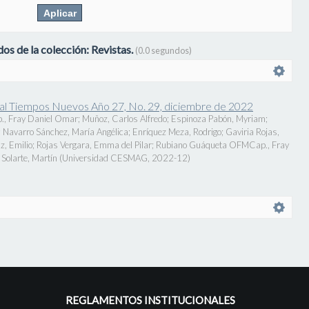
os de la colección: Revistas.
(0.0 segundos)
onal Tiempos Nuevos Año 27, No. 29, diciembre de 2022
., Fray Daniel Omar
;
Muñoz, Carlos Alfredo
;
Espinoza Pabón, Myriam
;
;
Navarro Sánchez, María Angélica
;
Enríquez Meza, Rodrigo
;
Gaviria Rojas,
z, Emilio
;
Rojas Vergara, Emma del Pilar
;
Rubiano Guáqueta OFMCap., Fray
Solarte, Martín
(
Universidad CESMAG
,
2022-12
)
REGLAMENTOS INSTITUCIONALES