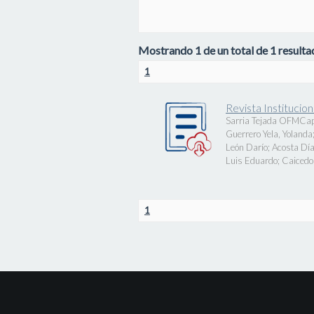
Mostrando 1 de un total de 1 resultad
1
Revista Instituci
Sarria Tejada OFMCap
Guerrero Yela, Yolanda
León Darío
;
Acosta Día
Luis Eduardo
;
Caicedo 
1