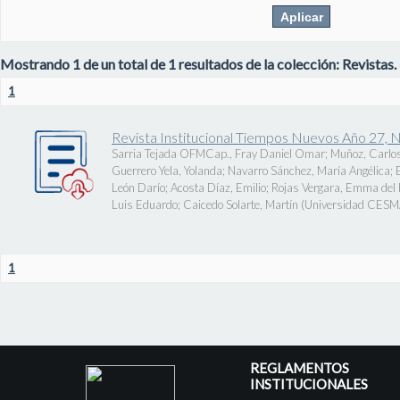
Mostrando 1 de un total de 1 resultados de la colección: Revistas.
1
Revista Institucional Tiempos Nuevos Año 27, 
Sarria Tejada OFMCap., Fray Daniel Omar
;
Muñoz, Carlos
Guerrero Yela, Yolanda
;
Navarro Sánchez, María Angélica
;
León Darío
;
Acosta Díaz, Emilio
;
Rojas Vergara, Emma del P
Luis Eduardo
;
Caicedo Solarte, Martín
(
Universidad CES
1
REGLAMENTOS
INSTITUCIONALES