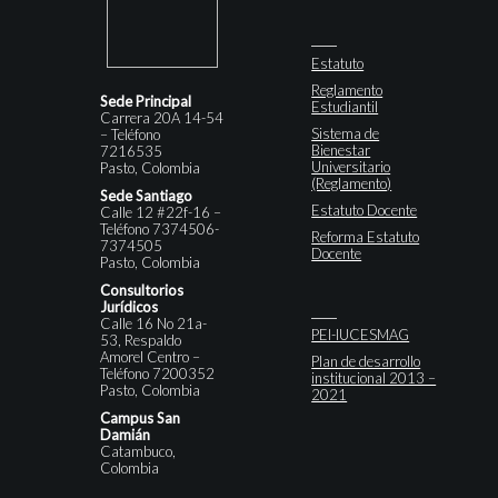
Estatuto
Reglamento
Sede Principal
Estudiantil
Carrera 20A 14-54
Sistema de
– Teléfono
Bienestar
7216535
Universitario
Pasto, Colombia
(Reglamento)
Sede Santiago
Estatuto Docente
Calle 12 #22f-16 –
Teléfono 7374506-
Reforma Estatuto
7374505
Docente
Pasto, Colombia
Consultorios
Jurídicos
Calle 16 No 21a-
PEI-IUCESMAG
53, Respaldo
Amorel Centro –
Plan de desarrollo
Teléfono 7200352
institucional 2013 –
Pasto, Colombia
2021
Campus San
Damián
Catambuco,
Colombia