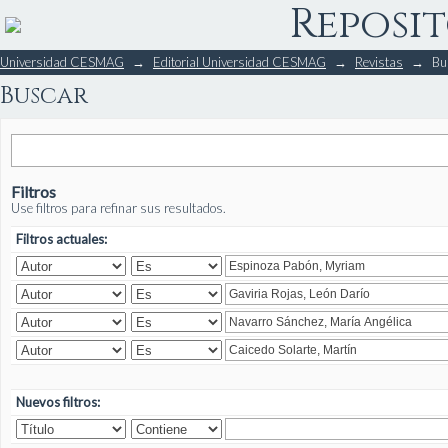
Reposit
Buscar
Universidad CESMAG
→
Editorial Universidad CESMAG
→
Revistas
→
Bu
Buscar
Filtros
Use filtros para refinar sus resultados.
Filtros actuales:
Nuevos filtros: