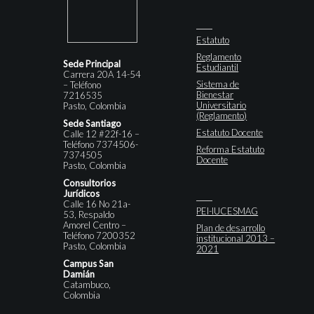
Estatuto
Reglamento
Sede Principal
Estudiantil
Carrera 20A 14-54
Sistema de
– Teléfono
Bienestar
7216535
Universitario
Pasto, Colombia
(Reglamento)
Sede Santiago
Estatuto Docente
Calle 12 #22f-16 –
Teléfono 7374506-
Reforma Estatuto
7374505
Docente
Pasto, Colombia
Consultorios
Jurídicos
Calle 16 No 21a-
PEI-IUCESMAG
53, Respaldo
Amorel Centro –
Plan de desarrollo
Teléfono 7200352
institucional 2013 –
Pasto, Colombia
2021
Campus San
Damián
Catambuco,
Colombia