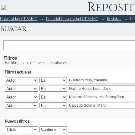
Reposit
Buscar
Universidad CESMAG
→
Editorial Universidad CESMAG
→
Revistas
→
Bu
Buscar
Filtros
Use filtros para refinar sus resultados.
Filtros actuales:
Nuevos filtros: