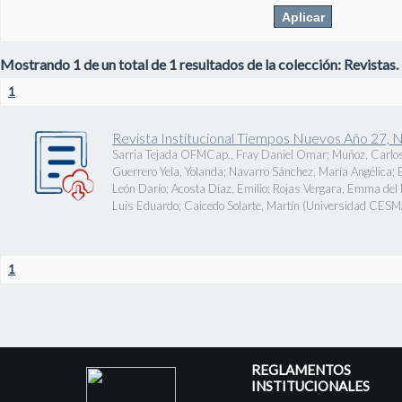
Mostrando 1 de un total de 1 resultados de la colección: Revistas.
1
Revista Institucional Tiempos Nuevos Año 27, 
Sarria Tejada OFMCap., Fray Daniel Omar
;
Muñoz, Carlos
Guerrero Yela, Yolanda
;
Navarro Sánchez, María Angélica
;
León Darío
;
Acosta Díaz, Emilio
;
Rojas Vergara, Emma del P
Luis Eduardo
;
Caicedo Solarte, Martín
(
Universidad CES
1
REGLAMENTOS
INSTITUCIONALES