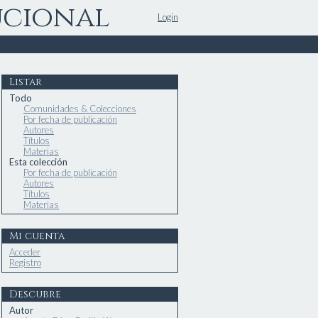
ucional
Login
Listar
Todo
Comunidades & Colecciones
Por fecha de publicación
Autores
Títulos
Materias
Esta colección
Por fecha de publicación
Autores
Títulos
Materias
Mi cuenta
Acceder
Registro
Descubre
Autor