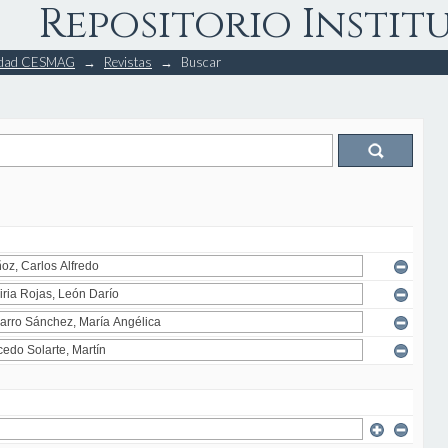
Repositorio Instit
rsidad CESMAG
→
Revistas
→
Buscar