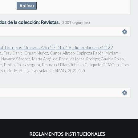
os de la colección: Revistas.
(0.001 segundos)
onal Tiempos Nuevos Año 27, No. 29, diciembre de 2022
., Fray Daniel Omar
;
Muñoz, Carlos Alfredo
;
Espinoza Pabón, Myriam
;
;
Navarro Sánchez, María Angélica
;
Enríquez Meza, Rodrigo
;
Gaviria Rojas,
z, Emilio
;
Rojas Vergara, Emma del Pilar
;
Rubiano Guáqueta OFMCap., Fray
Solarte, Martín
(
Universidad CESMAG
,
2022-12
)
REGLAMENTOS INSTITUCIONALES