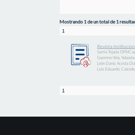
Mostrando 1 de un total de 1 resultad
1
Revista Instituci
Sarria Tejada OFMCap
Guerrero Yela, Yolanda
León Darío
;
Acosta Día
Luis Eduardo
;
Caicedo 
1