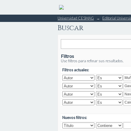
Buscar
Universidad CESMAG
→
Editorial Unive
Buscar
Filtros
Use filtros para refinar sus resultados.
Filtros actuales:
Nuevos filtros: