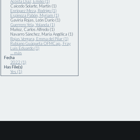
Acosta Díaz, Emilio (1)
Caicedo Solarte, Martín (1)
Enríquez Meza, Rodrigo (1)
Espinoza Pabón, Myriam (1)
Gaviria Rojas, León Darío (1)
Guerrero Yela, Yolanda (1)
Muñoz, Carlos Alfredo (1)
Navarro Sánchez, María Angélica (1)
Rojas Vergara, Emma del Pilar (1)
Rubiano Guáqueta OFMCap., Fray
Luis Eduardo (1)
... más
Fecha
2022 (1)
Has File(s)
Yes (1)