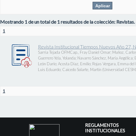
Mostrando 1 de un total de 1 resultados de la colección: Revistas.
1
Revista Institucional Tiempos Nuevos Año 27, 
Sarria Tejada OFMCap., Fray Daniel Omar
;
Muñoz, Carlos
Guerrero Yela, Yolanda
;
Navarro Sánchez, María Angélica
;
León Darío
;
Acosta Díaz, Emilio
;
Rojas Vergara, Emma del P
Luis Eduardo
;
Caicedo Solarte, Martín
(
Universidad CES
1
REGLAMENTOS
INSTITUCIONALES