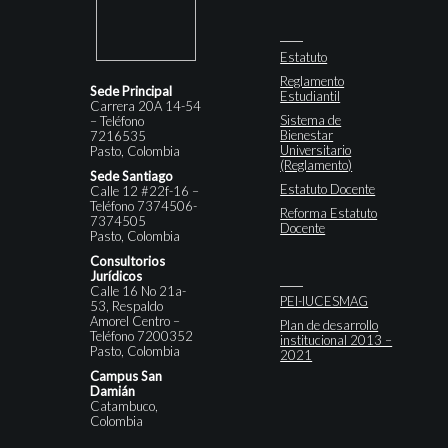
Estatuto
Reglamento
Sede Principal
Estudiantil
Carrera 20A 14-54
Sistema de
– Teléfono
Bienestar
7216535
Universitario
Pasto, Colombia
(Reglamento)
Sede Santiago
Estatuto Docente
Calle 12 #22f-16 –
Teléfono 7374506-
Reforma Estatuto
7374505
Docente
Pasto, Colombia
Consultorios
Jurídicos
Calle 16 No 21a-
PEI-IUCESMAG
53, Respaldo
Amorel Centro –
Plan de desarrollo
Teléfono 7200352
institucional 2013 –
Pasto, Colombia
2021
Campus San
Damián
Catambuco,
Colombia