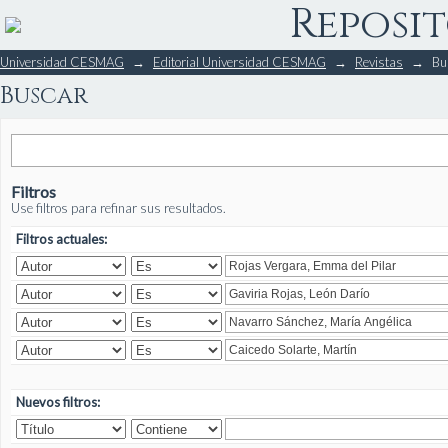
Reposit
Buscar
Universidad CESMAG
→
Editorial Universidad CESMAG
→
Revistas
→
Bu
Buscar
Filtros
Use filtros para refinar sus resultados.
Filtros actuales:
Nuevos filtros: