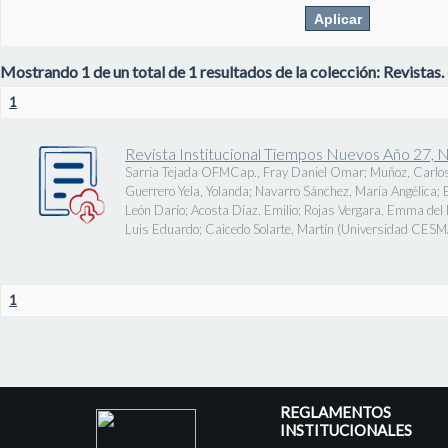
Mostrando 1 de un total de 1 resultados de la colección: Revistas.
1
Revista Institucional Tiempos Nuevos Año 27, 
Sarria Tejada OFMCap., Fray Daniel Omar
;
Muñoz, Carlos
Guerrero Yela, Yolanda
;
Navarro Sánchez, María Angélica
;
León Darío
;
Acosta Díaz, Emilio
;
Rojas Vergara, Emma del P
Luis Eduardo
;
Caicedo Solarte, Martín
(
Universidad CES
1
REGLAMENTOS
INSTITUCIONALES