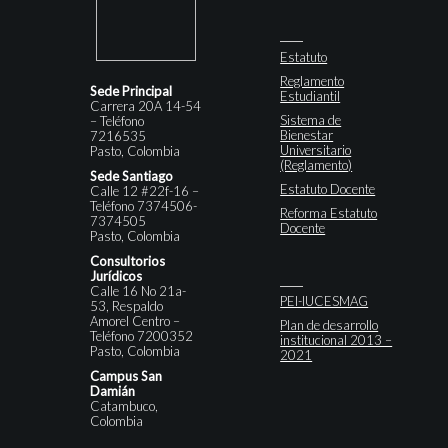
Estatuto
Reglamento
Sede Principal
Estudiantil
Carrera 20A 14-54
Sistema de
– Teléfono
Bienestar
7216535
Universitario
Pasto, Colombia
(Reglamento)
Sede Santiago
Estatuto Docente
Calle 12 #22f-16 –
Teléfono 7374506-
Reforma Estatuto
7374505
Docente
Pasto, Colombia
Consultorios
Jurídicos
Calle 16 No 21a-
PEI-IUCESMAG
53, Respaldo
Amorel Centro –
Plan de desarrollo
Teléfono 7200352
institucional 2013 –
Pasto, Colombia
2021
Campus San
Damián
Catambuco,
Colombia