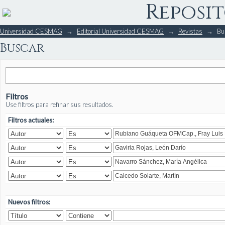
Reposit
Buscar
Universidad CESMAG
→
Editorial Universidad CESMAG
→
Revistas
→
Bu
Buscar
Filtros
Use filtros para refinar sus resultados.
Filtros actuales:
Nuevos filtros: