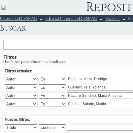
Reposit
Buscar
Universidad CESMAG
→
Editorial Universidad CESMAG
→
Revistas
→
Bu
Buscar
Filtros
Use filtros para refinar sus resultados.
Filtros actuales:
Nuevos filtros: