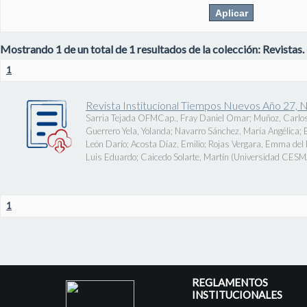
Mostrando 1 de un total de 1 resultados de la colección: Revistas.
1
Revista Institucional Tiempos Nuevos Año 27, 
Sarria Tejada OFMCap., Fray Daniel Omar
;
Muñoz, Carlos
Guerrero Yela, Yolanda
;
Navarro Sánchez, María Angélica
;
León Darío
;
Acosta Díaz, Emilio
;
Rojas Vergara, Emma del P
Luis Eduardo
;
Caicedo Solarte, Martín
(
Universidad CES
1
REGLAMENTOS
INSTITUCIONALES