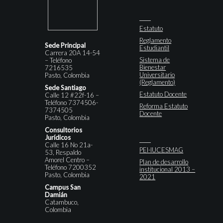
Estatuto
Reglamento
Sede Principal
Estudiantil
Carrera 20A 14-54
Sistema de
– Teléfono
Bienestar
7216535
Universitario
Pasto, Colombia
(Reglamento)
Sede Santiago
Estatuto Docente
Calle 12 #22f-16 –
Teléfono 7374506-
Reforma Estatuto
7374505
Docente
Pasto, Colombia
Consultorios
Jurídicos
Calle 16 No 21a-
PEI-IUCESMAG
53, Respaldo
Amorel Centro –
Plan de desarrollo
Teléfono 7200352
institucional 2013 –
Pasto, Colombia
2021
Campus San
Damián
Catambuco,
Colombia