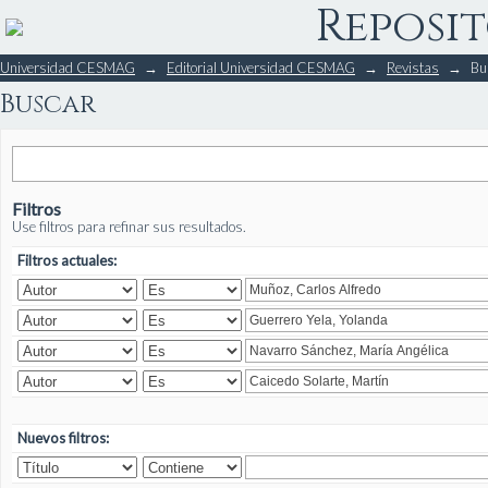
Reposit
Buscar
Universidad CESMAG
→
Editorial Universidad CESMAG
→
Revistas
→
Bu
Buscar
Filtros
Use filtros para refinar sus resultados.
Filtros actuales:
Nuevos filtros: