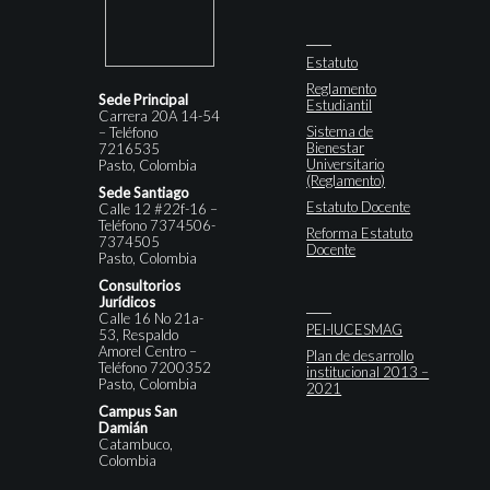
Estatuto
Reglamento
Sede Principal
Estudiantil
Carrera 20A 14-54
Sistema de
– Teléfono
Bienestar
7216535
Universitario
Pasto, Colombia
(Reglamento)
Sede Santiago
Estatuto Docente
Calle 12 #22f-16 –
Teléfono 7374506-
Reforma Estatuto
7374505
Docente
Pasto, Colombia
Consultorios
Jurídicos
Calle 16 No 21a-
PEI-IUCESMAG
53, Respaldo
Amorel Centro –
Plan de desarrollo
Teléfono 7200352
institucional 2013 –
Pasto, Colombia
2021
Campus San
Damián
Catambuco,
Colombia