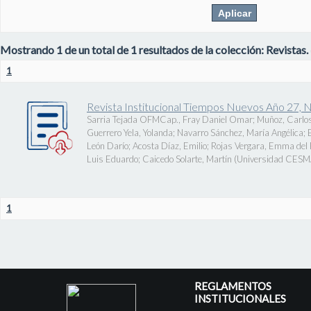
Mostrando 1 de un total de 1 resultados de la colección: Revistas.
1
Revista Institucional Tiempos Nuevos Año 27, 
Sarria Tejada OFMCap., Fray Daniel Omar
;
Muñoz, Carlos
Guerrero Yela, Yolanda
;
Navarro Sánchez, María Angélica
;
León Darío
;
Acosta Díaz, Emilio
;
Rojas Vergara, Emma del P
Luis Eduardo
;
Caicedo Solarte, Martín
(
Universidad CES
1
REGLAMENTOS
INSTITUCIONALES