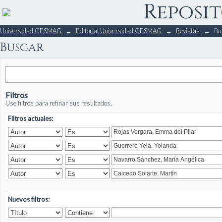
Reposit
Buscar
Universidad CESMAG
→
Editorial Universidad CESMAG
→
Revistas
→
Bu
Buscar
Filtros
Use filtros para refinar sus resultados.
Filtros actuales:
Nuevos filtros: