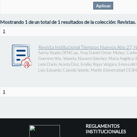
Mostrando 1 de un total de 1 resultados de la colección: Revistas.
1
Revista Institucional Tiempos Nuevos Año 27, 
Sarria Tejada OFMCap., Fray Daniel Omar
;
Muñoz, Carlos
Guerrero Yela, Yolanda
;
Navarro Sánchez, María Angélica
;
León Darío
;
Acosta Díaz, Emilio
;
Rojas Vergara, Emma del P
Luis Eduardo
;
Caicedo Solarte, Martín
(
Universidad CES
1
REGLAMENTOS
INSTITUCIONALES