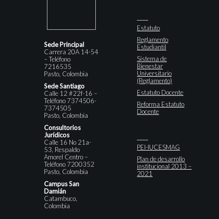
Estatuto
Reglamento
Sede Principal
Estudiantil
Carrera 20A 14-54
Sistema de
– Teléfono
Bienestar
7216535
Universitario
Pasto, Colombia
(Reglamento)
Sede Santiago
Estatuto Docente
Calle 12 #22f-16 –
Teléfono 7374506-
Reforma Estatuto
7374505
Docente
Pasto, Colombia
Consultorios
Jurídicos
Calle 16 No 21a-
PEI-IUCESMAG
53, Respaldo
Amorel Centro –
Plan de desarrollo
Teléfono 7200352
institucional 2013 –
Pasto, Colombia
2021
Campus San
Damián
Catambuco,
Colombia