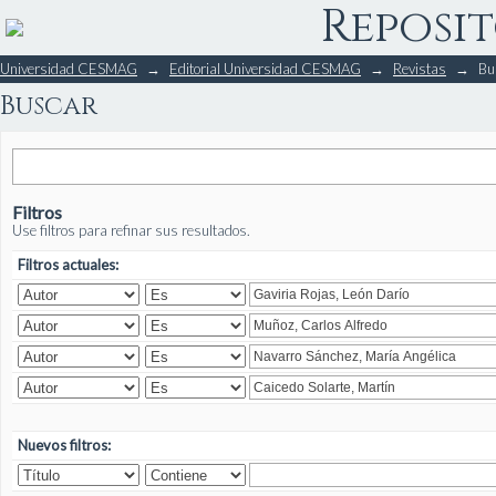
Reposit
Buscar
Universidad CESMAG
→
Editorial Universidad CESMAG
→
Revistas
→
Bu
Buscar
Filtros
Use filtros para refinar sus resultados.
Filtros actuales:
Nuevos filtros: