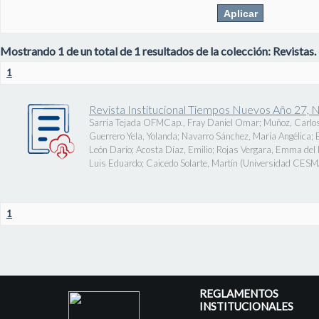
Mostrando 1 de un total de 1 resultados de la colección: Revistas.
1
Revista Institucional Tiempos Nuevos Año 27, 
Sarria Tejada OFMCap., Fray Daniel Omar
;
Muñoz, Carlos
Guerrero Yela, Yolanda
;
Navarro Sánchez, María Angélica
;
León Darío
;
Acosta Díaz, Emilio
;
Rojas Vergara, Emma del P
Luis Eduardo
;
Caicedo Solarte, Martín
(
Universidad CES
1
REGLAMENTOS
INSTITUCIONALES