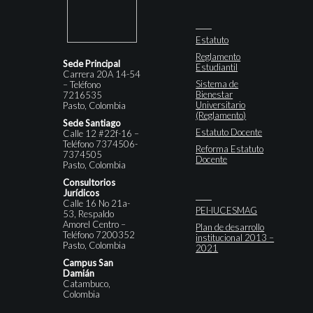
Estatuto
Reglamento
Sede Principal
Estudiantil
Carrera 20A 14-54
Sistema de
– Teléfono
Bienestar
7216535
Universitario
Pasto, Colombia
(Reglamento)
Sede Santiago
Estatuto Docente
Calle 12 #22f-16 –
Teléfono 7374506-
Reforma Estatuto
7374505
Docente
Pasto, Colombia
Consultorios
Jurídicos
Calle 16 No 21a-
PEI-IUCESMAG
53, Respaldo
Amorel Centro –
Plan de desarrollo
Teléfono 7200352
institucional 2013 –
Pasto, Colombia
2021
Campus San
Damián
Catambuco,
Colombia