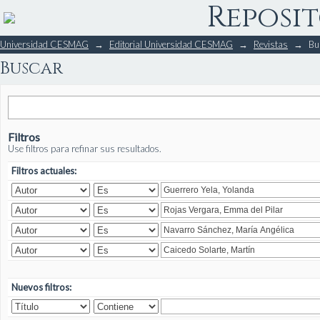
Reposit
Buscar
Universidad CESMAG
→
Editorial Universidad CESMAG
→
Revistas
→
Bu
Buscar
Filtros
Use filtros para refinar sus resultados.
Filtros actuales:
Nuevos filtros: