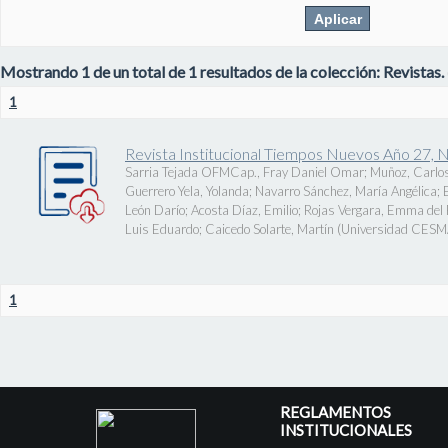
Mostrando 1 de un total de 1 resultados de la colección: Revistas.
1
Revista Institucional Tiempos Nuevos Año 27, 
Sarria Tejada OFMCap., Fray Daniel Omar
;
Muñoz, Carlos
Guerrero Yela, Yolanda
;
Navarro Sánchez, María Angélica
;
León Darío
;
Acosta Díaz, Emilio
;
Rojas Vergara, Emma del P
Luis Eduardo
;
Caicedo Solarte, Martín
(
Universidad CES
1
REGLAMENTOS
INSTITUCIONALES