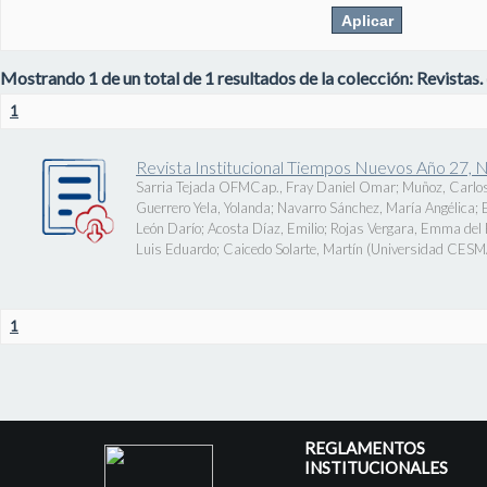
Mostrando 1 de un total de 1 resultados de la colección: Revistas.
1
Revista Institucional Tiempos Nuevos Año 27, 
Sarria Tejada OFMCap., Fray Daniel Omar
;
Muñoz, Carlos
Guerrero Yela, Yolanda
;
Navarro Sánchez, María Angélica
;
León Darío
;
Acosta Díaz, Emilio
;
Rojas Vergara, Emma del P
Luis Eduardo
;
Caicedo Solarte, Martín
(
Universidad CES
1
REGLAMENTOS
INSTITUCIONALES