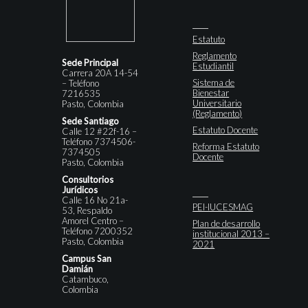
Estatuto
Reglamento
Sede Principal
Estudiantil
Carrera 20A 14-54
Sistema de
– Teléfono
Bienestar
7216535
Universitario
Pasto, Colombia
(Reglamento)
Sede Santiago
Estatuto Docente
Calle 12 #22f-16 –
Teléfono 7374506-
Reforma Estatuto
7374505
Docente
Pasto, Colombia
Consultorios
Jurídicos
Calle 16 No 21a-
PEI-IUCESMAG
53, Respaldo
Amorel Centro –
Plan de desarrollo
Teléfono 7200352
institucional 2013 –
Pasto, Colombia
2021
Campus San
Damián
Catambuco,
Colombia