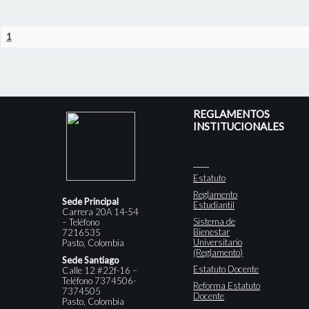
1
REGLAMENTOS
INSTITUCIONALES
Estatuto
Reglamento
Sede Principal
Estudiantil
Carrera 20A 14-54
Sistema de
– Teléfono
Bienestar
7216535
Universitario
Pasto, Colombia
(Reglamento)
Sede Santiago
Estatuto Docente
Calle 12 #22f-16 –
Teléfono 7374506-
Reforma Estatuto
7374505
Docente
Pasto, Colombia