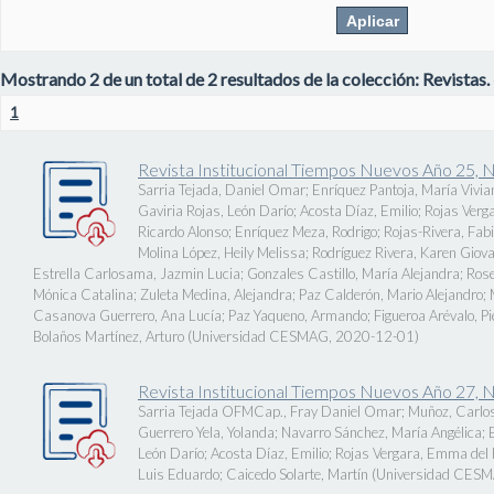
Mostrando 2 de un total de 2 resultados de la colección: Revistas.
1
Revista Institucional Tiempos Nuevos Año 25, 
Sarria Tejada, Daniel Omar
;
Enríquez Pantoja, María Vivia
Gaviria Rojas, León Darío
;
Acosta Díaz, Emilio
;
Rojas Verg
Ricardo Alonso
;
Enríquez Meza, Rodrigo
;
Rojas-Rivera, Fab
Molina López, Heily Melissa
;
Rodríguez Rivera, Karen Giov
Estrella Carlosama, Jazmin Lucia
;
Gonzales Castillo, María Alejandra
;
Rose
Mónica Catalina
;
Zuleta Medina, Alejandra
;
Paz Calderón, Mario Alejandro
;
Casanova Guerrero, Ana Lucía
;
Paz Yaqueno, Armando
;
Figueroa Arévalo, 
Bolaños Martínez, Arturo
(
Universidad CESMAG
,
2020-12-01
)
Revista Institucional Tiempos Nuevos Año 27, 
Sarria Tejada OFMCap., Fray Daniel Omar
;
Muñoz, Carlos
Guerrero Yela, Yolanda
;
Navarro Sánchez, María Angélica
;
León Darío
;
Acosta Díaz, Emilio
;
Rojas Vergara, Emma del P
Luis Eduardo
;
Caicedo Solarte, Martín
(
Universidad CES