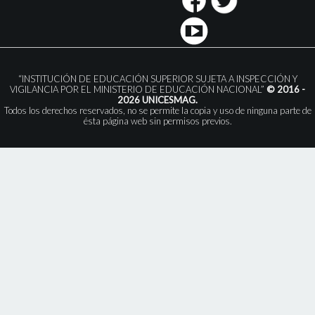
“INSTITUCIÓN DE EDUCACIÓN SUPERIOR SUJETA A INSPECCIÓN Y
VIGILANCIA POR EL MINISTERIO DE EDUCACIÓN NACIONAL”
© 2016 -
2026 UNICESMAG.
Todos los derechos reservados, no se permite la copia y uso de ninguna parte de
ésta página web sin permisos previos.