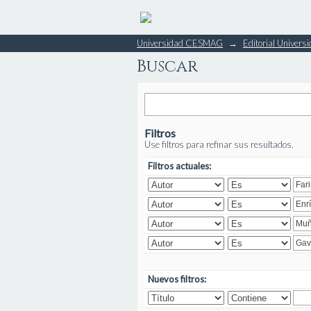
Buscar
Universidad CESMAG
→
Editorial Unive
Buscar
Filtros
Use filtros para refinar sus resultados.
Filtros actuales:
Nuevos filtros: