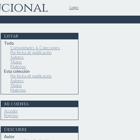
ucional
Login
Listar
Todo
Comunidades & Colecciones
Por fecha de publicación
Autores
Títulos
Materias
Esta colección
Por fecha de publicación
Autores
Títulos
Materias
Mi cuenta
Acceder
Registro
Descubre
Autor