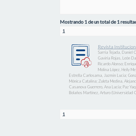
Mostrando 1 de un total de 1 resultad
1
Revista Instituci
Sarria Tejada, Daniel
Gaviria Rojas, León Da
Ricardo Alonso
;
Enríqu
Molina López, Heily Me
Estrella Carlosama, Jazmin Lucia
;
Gonz
Mónica Catalina
;
Zuleta Medina, Alejan
Casanova Guerrero, Ana Lucía
;
Paz Ya
Bolaños Martínez, Arturo
(
Universidad
1