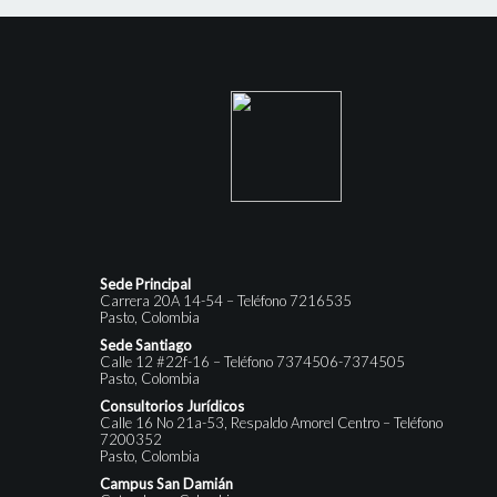
Sede Principal
Carrera 20A 14-54 – Teléfono 7216535
Pasto, Colombia
Sede Santiago
Calle 12 #22f-16 – Teléfono 7374506-7374505
Pasto, Colombia
Consultorios Jurídicos
Calle 16 No 21a-53, Respaldo Amorel Centro – Teléfono
7200352
Pasto, Colombia
Campus San Damián