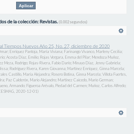
os de la colección: Revistas.
(0.002 segundos)
onal Tiempos Nuevos Año 25, No. 27, diciembre de 2020
 Omar
;
Enríquez Pantoja, María Viviana
;
Farinango Vivanco, Marleny Cecilia
;
río
;
Acosta Díaz, Emilio
;
Rojas Vergara, Emma del Pilar
;
Mendoza Muñoz,
ez Meza, Rodrigo
;
Rojas-Rivera, Fabio Darío
;
Minayo Díaz, Jenny Gabriela
;
lissa
;
Rodríguez Rivera, Karen Giovanna
;
Martínez Enríquez, Ginna Marcela
;
ales Castillo, María Alejandra
;
Rosero Botina, Ginna Marcela
;
Villota Fuertes,
dra
;
Paz Calderón, Mario Alejandro
;
Martínez Caicedo, Mario German
;
queno, Armando
;
Figueroa Arévalo, Piedad del Carmen
;
Muñoz, Carlos Alfredo
;
 CESMAG
,
2020-12-01
)