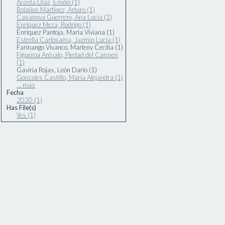
Acosta Díaz, Emilio (1)
Bolaños Martínez, Arturo (1)
Casanova Guerrero, Ana Lucía (1)
Enríquez Meza, Rodrigo (1)
Enríquez Pantoja, María Viviana (1)
Estrella Carlosama, Jazmin Lucia (1)
Farinango Vivanco, Marleny Cecilia (1)
Figueroa Arévalo, Piedad del Carmen
(1)
Gaviria Rojas, León Darío (1)
Gonzales Castillo, María Alejandra (1)
... más
Fecha
2020 (1)
Has File(s)
Yes (1)