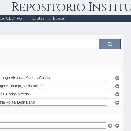
Repositorio Instit
rsidad CESMAG
→
Revistas
→
Buscar