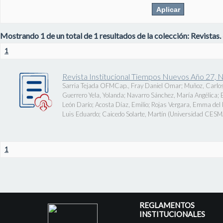
Mostrando 1 de un total de 1 resultados de la colección: Revistas.
1
Revista Institucional Tiempos Nuevos Año 27, 
Sarria Tejada OFMCap., Fray Daniel Omar
;
Muñoz, Carlos
Guerrero Yela, Yolanda
;
Navarro Sánchez, María Angélica
;
León Darío
;
Acosta Díaz, Emilio
;
Rojas Vergara, Emma del P
Luis Eduardo
;
Caicedo Solarte, Martín
(
Universidad CES
1
REGLAMENTOS
INSTITUCIONALES