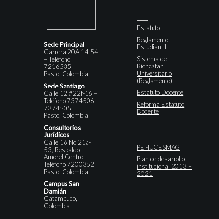
Estatuto
Reglamento
Sede Principal
Estudiantil
Carrera 20A 14-54
Sistema de
– Teléfono
Bienestar
7216535
Universitario
Pasto, Colombia
(Reglamento)
Sede Santiago
Estatuto Docente
Calle 12 #22f-16 –
Teléfono 7374506-
Reforma Estatuto
7374505
Docente
Pasto, Colombia
Consultorios
Jurídicos
Calle 16 No 21a-
PEI-IUCESMAG
53, Respaldo
Amorel Centro –
Plan de desarrollo
Teléfono 7200352
institucional 2013 –
Pasto, Colombia
2021
Campus San
Damián
Catambuco,
Colombia