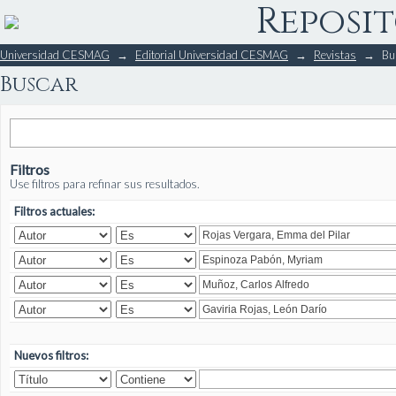
Reposit
Buscar
Universidad CESMAG
→
Editorial Universidad CESMAG
→
Revistas
→
Bu
Buscar
Filtros
Use filtros para refinar sus resultados.
Filtros actuales:
Nuevos filtros: