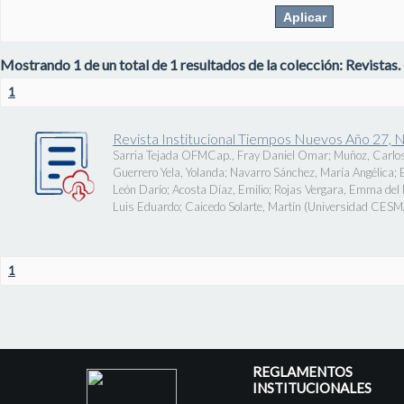
Mostrando 1 de un total de 1 resultados de la colección: Revistas.
1
Revista Institucional Tiempos Nuevos Año 27, 
Sarria Tejada OFMCap., Fray Daniel Omar
;
Muñoz, Carlos
Guerrero Yela, Yolanda
;
Navarro Sánchez, María Angélica
;
León Darío
;
Acosta Díaz, Emilio
;
Rojas Vergara, Emma del P
Luis Eduardo
;
Caicedo Solarte, Martín
(
Universidad CES
1
REGLAMENTOS
INSTITUCIONALES