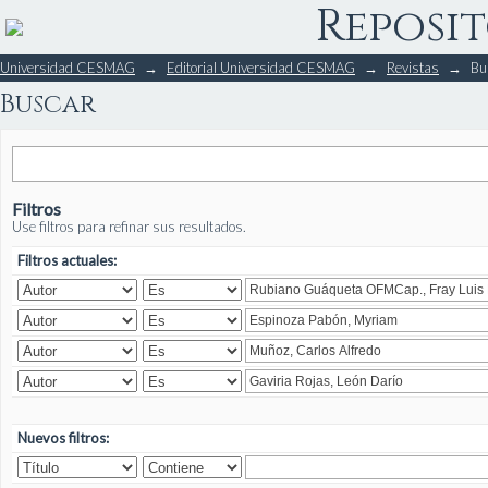
Reposit
Buscar
Universidad CESMAG
→
Editorial Universidad CESMAG
→
Revistas
→
Bu
Buscar
Filtros
Use filtros para refinar sus resultados.
Filtros actuales:
Nuevos filtros: