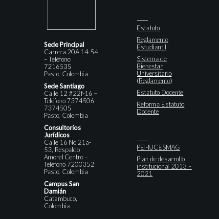
Estatuto
Reglamento
Sede Principal
Estudiantil
Carrera 20A 14-54
Sistema de
– Teléfono
Bienestar
7216535
Universitario
Pasto, Colombia
(Reglamento)
Sede Santiago
Estatuto Docente
Calle 12 #22f-16 –
Teléfono 7374506-
Reforma Estatuto
7374505
Docente
Pasto, Colombia
Consultorios
Jurídicos
Calle 16 No 21a-
PEI-IUCESMAG
53, Respaldo
Amorel Centro –
Plan de desarrollo
Teléfono 7200352
institucional 2013 –
Pasto, Colombia
2021
Campus San
Damián
Catambuco,
Colombia