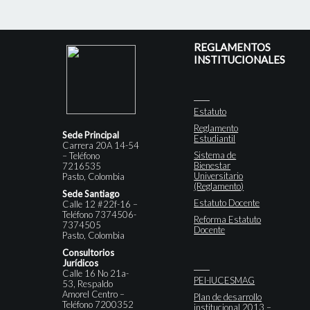
REGLAMENTOS
INSTITUCIONALES
Estatuto
Reglamento
Sede Principal
Estudiantil
Carrera 20A 14-54
Sistema de
– Teléfono
Bienestar
7216535
Universitario
Pasto, Colombia
(Reglamento)
Sede Santiago
Estatuto Docente
Calle 12 #22f-16 –
Teléfono 7374506-
Reforma Estatuto
7374505
Docente
Pasto, Colombia
Consultorios
Jurídicos
Calle 16 No 21a-
PEI-IUCESMAG
53, Respaldo
Amorel Centro –
Plan de desarrollo
Teléfono 7200352
institucional 2013 –