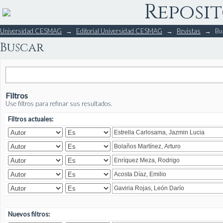
Reposit
Buscar
Universidad CESMAG
→
Editorial Universidad CESMAG
→
Revistas
→
Bu
Buscar
Filtros
Use filtros para refinar sus resultados.
Filtros actuales:
Nuevos filtros: