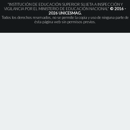
“INSTITUCIÓN DE EDUCACIÓN SUPERIOR SUJETA A INSPECCIÓN Y
VIGILANCIA POR EL MINISTERIO DE EDUCACIÓN NACIONAL”
© 2016 -
2026 UNICESMAG.
Todos los derechos reservados, no se permite la copia y uso de ninguna parte de
ésta página web sin permisos previos.