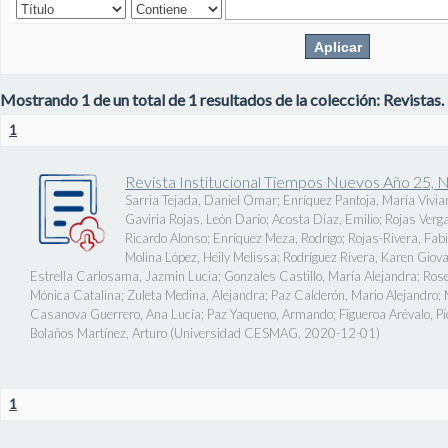
Mostrando 1 de un total de 1 resultados de la colección: Revistas.
1
Revista Institucional Tiempos Nuevos Año 25, 
Sarria Tejada, Daniel Omar
;
Enríquez Pantoja, María Vivia
Gaviria Rojas, León Darío
;
Acosta Díaz, Emilio
;
Rojas Verg
Ricardo Alonso
;
Enríquez Meza, Rodrigo
;
Rojas-Rivera, Fab
Molina López, Heily Melissa
;
Rodríguez Rivera, Karen Giov
Estrella Carlosama, Jazmin Lucia
;
Gonzales Castillo, María Alejandra
;
Rose
Mónica Catalina
;
Zuleta Medina, Alejandra
;
Paz Calderón, Mario Alejandro
;
Casanova Guerrero, Ana Lucía
;
Paz Yaqueno, Armando
;
Figueroa Arévalo, 
Bolaños Martínez, Arturo
(
Universidad CESMAG
,
2020-12-01
)
1