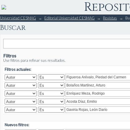
Reposit
Buscar
Universidad CESMAG
→
Editorial Universidad CESMAG
→
Revistas
→
Bu
Buscar
Filtros
Use filtros para refinar sus resultados.
Filtros actuales:
Nuevos filtros: