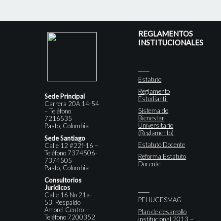
REGLAMENTOS
INSTITUCIONALES
Estatuto
Reglamento
Sede Principal
Estudiantil
Carrera 20A 14-54
Sistema de
– Teléfono
Bienestar
7216535
Universitario
Pasto, Colombia
(Reglamento)
Sede Santiago
Estatuto Docente
Calle 12 #22f-16 –
Teléfono 7374506-
Reforma Estatuto
7374505
Docente
Pasto, Colombia
Consultorios
Jurídicos
Calle 16 No 21a-
PEI-IUCESMAG
53, Respaldo
Amorel Centro –
Plan de desarrollo
Teléfono 7200352
institucional 2013 –