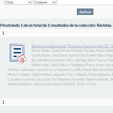
Mostrando 1 de un total de 1 resultados de la colección: Revistas.
1
Revista Institucional Tiempos Nuevos Año 25, 
Sarria Tejada, Daniel Omar
;
Enríquez Pantoja, María Vivia
Gaviria Rojas, León Darío
;
Acosta Díaz, Emilio
;
Rojas Verg
Ricardo Alonso
;
Enríquez Meza, Rodrigo
;
Rojas-Rivera, Fab
Molina López, Heily Melissa
;
Rodríguez Rivera, Karen Giov
Estrella Carlosama, Jazmin Lucia
;
Gonzales Castillo, María Alejandra
;
Rose
Mónica Catalina
;
Zuleta Medina, Alejandra
;
Paz Calderón, Mario Alejandro
;
Casanova Guerrero, Ana Lucía
;
Paz Yaqueno, Armando
;
Figueroa Arévalo, 
Bolaños Martínez, Arturo
(
Universidad CESMAG
,
2020-12-01
)
1