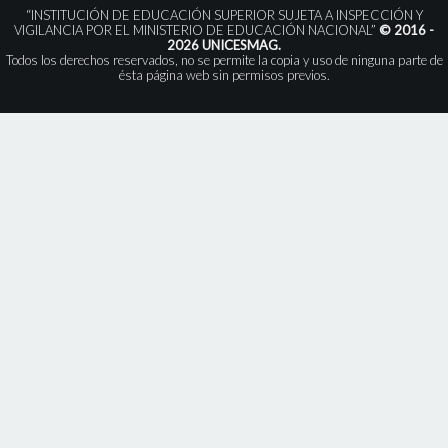
“INSTITUCIÓN DE EDUCACIÓN SUPERIOR SUJETA A INSPECCIÓN Y
VIGILANCIA POR EL MINISTERIO DE EDUCACIÓN NACIONAL”
© 2016 -
2026 UNICESMAG.
Todos los derechos reservados, no se permite la copia y uso de ninguna parte de
ésta página web sin permisos previos.