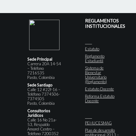
REGLAMENTOS
INSTITUCIONALES
Estatuto
Reglamento
Sede Principal
Estudiantil
Carrera 20A 14-54
Sistema de
– Teléfono
Bienestar
7216535
Universitario
Pasto, Colombia
(Reglamento)
Sede Santiago
Estatuto Docente
Calle 12 #22f-16 –
Teléfono 7374506-
Reforma Estatuto
7374505
Docente
Pasto, Colombia
Consultorios
Jurídicos
Calle 16 No 21a-
PEI-IUCESMAG
53, Respaldo
Amorel Centro –
Plan de desarrollo
Teléfono 7200352
institucional 2013 –