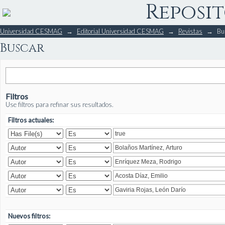
Reposit
Buscar
Universidad CESMAG
→
Editorial Universidad CESMAG
→
Revistas
→
Bu
Buscar
Filtros
Use filtros para refinar sus resultados.
Filtros actuales:
Nuevos filtros: