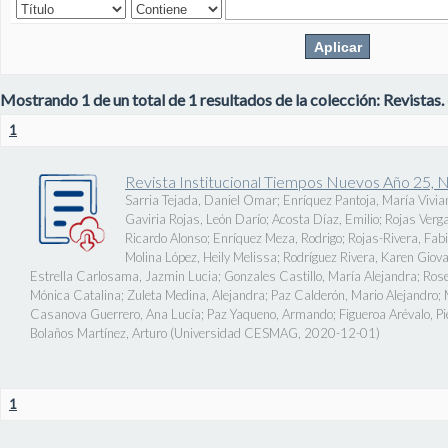
Mostrando 1 de un total de 1 resultados de la colección: Revistas.
1
Revista Institucional Tiempos Nuevos Año 25, 
Sarria Tejada, Daniel Omar
;
Enríquez Pantoja, María Vivia
Gaviria Rojas, León Darío
;
Acosta Díaz, Emilio
;
Rojas Verg
Ricardo Alonso
;
Enríquez Meza, Rodrigo
;
Rojas-Rivera, Fab
Molina López, Heily Melissa
;
Rodríguez Rivera, Karen Giov
Estrella Carlosama, Jazmin Lucia
;
Gonzales Castillo, María Alejandra
;
Rose
Mónica Catalina
;
Zuleta Medina, Alejandra
;
Paz Calderón, Mario Alejandro
;
Casanova Guerrero, Ana Lucía
;
Paz Yaqueno, Armando
;
Figueroa Arévalo, 
Bolaños Martínez, Arturo
(
Universidad CESMAG
,
2020-12-01
)
1