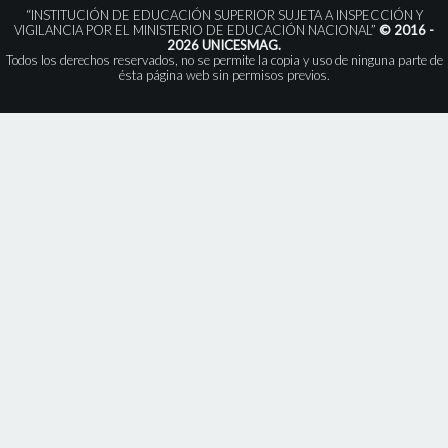
“INSTITUCIÓN DE EDUCACIÓN SUPERIOR SUJETA A INSPECCIÓN Y
VIGILANCIA POR EL MINISTERIO DE EDUCACIÓN NACIONAL”
© 2016 -
2026 UNICESMAG.
Todos los derechos reservados, no se permite la copia y uso de ninguna parte de
ésta página web sin permisos previos.