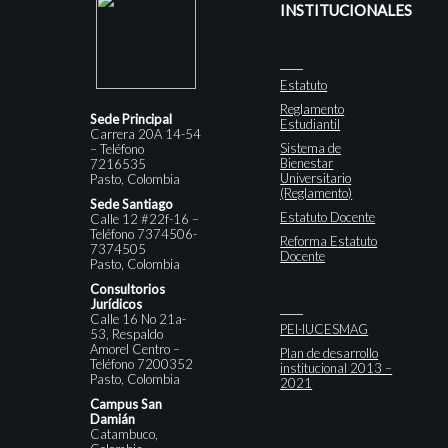
INSTITUCIONALES
Estatuto
Reglamento
Sede Principal
Estudiantil
Carrera 20A 14-54
Sistema de
– Teléfono
Bienestar
7216535
Universitario
Pasto, Colombia
(Reglamento)
Sede Santiago
Estatuto Docente
Calle 12 #22f-16 –
Teléfono 7374506-
Reforma Estatuto
7374505
Docente
Pasto, Colombia
Consultorios
Jurídicos
Calle 16 No 21a-
PEI-IUCESMAG
53, Respaldo
Amorel Centro –
Plan de desarrollo
Teléfono 7200352
institucional 2013 –
Pasto, Colombia
2021
Campus San
Damián
Catambuco,