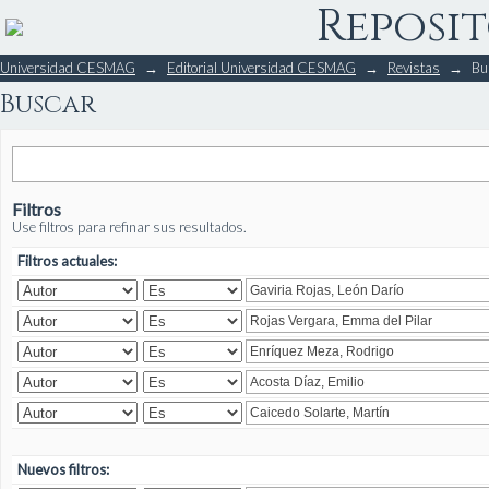
Reposit
Buscar
Universidad CESMAG
→
Editorial Universidad CESMAG
→
Revistas
→
Bu
Buscar
Filtros
Use filtros para refinar sus resultados.
Filtros actuales:
Nuevos filtros: