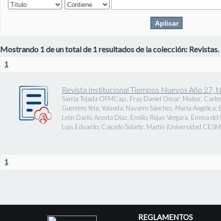
Mostrando 1 de un total de 1 resultados de la colección: Revistas.
1
Revista Institucional Tiempos Nuevos Año 27, 
Sarria Tejada OFMCap., Fray Daniel Omar
;
Muñoz, Carlos
Guerrero Yela, Yolanda
;
Navarro Sánchez, María Angélica
;
León Darío
;
Acosta Díaz, Emilio
;
Rojas Vergara, Emma del P
Luis Eduardo
;
Caicedo Solarte, Martín
(
Universidad CES
1
REGLAMENTOS