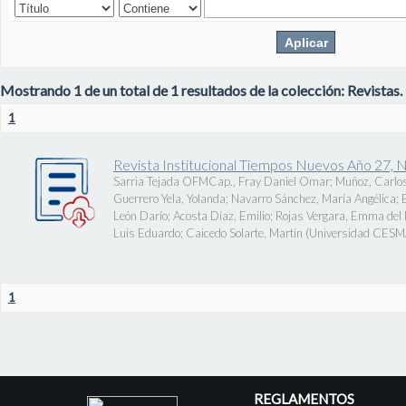
Mostrando 1 de un total de 1 resultados de la colección: Revistas.
1
Revista Institucional Tiempos Nuevos Año 27, 
Sarria Tejada OFMCap., Fray Daniel Omar
;
Muñoz, Carlos
Guerrero Yela, Yolanda
;
Navarro Sánchez, María Angélica
;
León Darío
;
Acosta Díaz, Emilio
;
Rojas Vergara, Emma del P
Luis Eduardo
;
Caicedo Solarte, Martín
(
Universidad CES
1
REGLAMENTOS