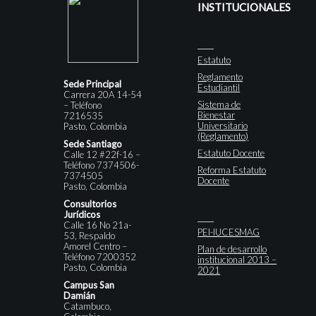
INSTITUCIONALES
Estatuto
Reglamento
Sede Principal
Estudiantil
Carrera 20A 14-54
Sistema de
– Teléfono
Bienestar
7216535
Universitario
Pasto, Colombia
(Reglamento)
Sede Santiago
Estatuto Docente
Calle 12 #22f-16 –
Teléfono 7374506-
Reforma Estatuto
7374505
Docente
Pasto, Colombia
Consultorios
Jurídicos
Calle 16 No 21a-
PEI-IUCESMAG
53, Respaldo
Amorel Centro –
Plan de desarrollo
Teléfono 7200352
institucional 2013 –
Pasto, Colombia
2021
Campus San
Damián
Catambuco,