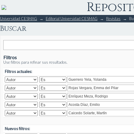
Reposit
Buscar
Universidad CESMAG
→
Editorial Universidad CESMAG
→
Revistas
→
Bu
Buscar
Filtros
Use filtros para refinar sus resultados.
Filtros actuales:
Nuevos filtros: