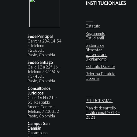
INSTITUCIONALES
Estatuto
Reglamento
Sede Principal
Estudiantil
Carrera 20A 14-54
Sistema de
– Teléfono
Bienestar
7216535
Universitario
Pasto, Colombia
(Reglamento)
Sede Santiago
Estatuto Docente
Calle 12 #22f-16 –
Teléfono 7374506-
Reforma Estatuto
7374505
Docente
Pasto, Colombia
Consultorios
Jurídicos
Calle 16 No 21a-
PEI-IUCESMAG
53, Respaldo
Amorel Centro –
Plan de desarrollo
Teléfono 7200352
institucional 2013 –
Pasto, Colombia
2021
Campus San
Damián
Catambuco,