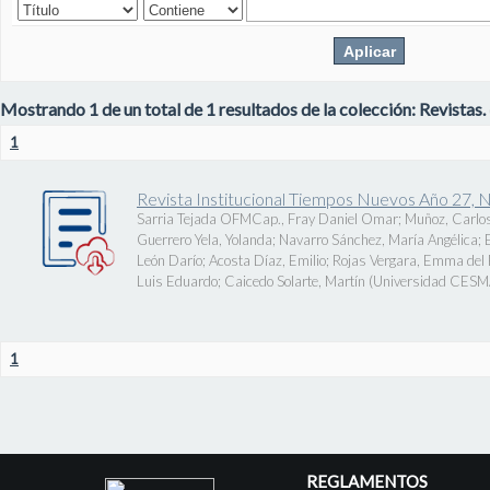
Mostrando 1 de un total de 1 resultados de la colección: Revistas.
1
Revista Institucional Tiempos Nuevos Año 27, 
Sarria Tejada OFMCap., Fray Daniel Omar
;
Muñoz, Carlos
Guerrero Yela, Yolanda
;
Navarro Sánchez, María Angélica
;
León Darío
;
Acosta Díaz, Emilio
;
Rojas Vergara, Emma del P
Luis Eduardo
;
Caicedo Solarte, Martín
(
Universidad CES
1
REGLAMENTOS