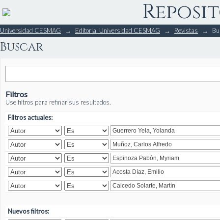
Reposit
Buscar
Universidad CESMAG
→
Editorial Universidad CESMAG
→
Revistas
→
Bu
Buscar
Filtros
Use filtros para refinar sus resultados.
Filtros actuales:
Nuevos filtros: