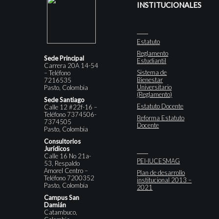
INSTITUCIONALES
Estatuto
Reglamento
Sede Principal
Estudiantil
Carrera 20A 14-54
Sistema de
– Teléfono
Bienestar
7216535
Universitario
Pasto, Colombia
(Reglamento)
Sede Santiago
Estatuto Docente
Calle 12 #22f-16 –
Teléfono 7374506-
Reforma Estatuto
7374505
Docente
Pasto, Colombia
Consultorios
Jurídicos
Calle 16 No 21a-
PEI-IUCESMAG
53, Respaldo
Amorel Centro –
Plan de desarrollo
Teléfono 7200352
institucional 2013 –
Pasto, Colombia
2021
Campus San
Damián
Catambuco,