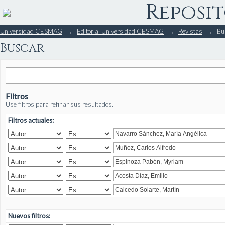
Reposit
Buscar
Universidad CESMAG
→
Editorial Universidad CESMAG
→
Revistas
→
Bu
Buscar
Filtros
Use filtros para refinar sus resultados.
Filtros actuales:
Nuevos filtros: