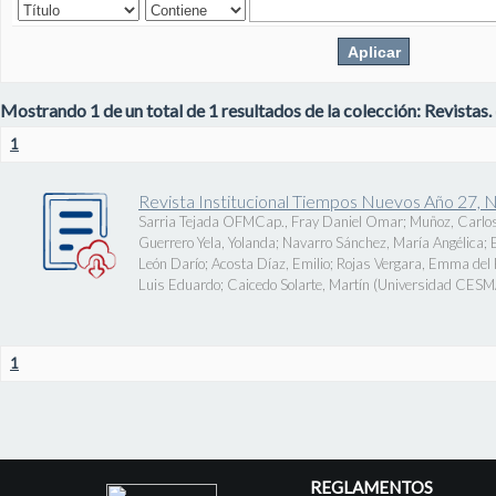
Mostrando 1 de un total de 1 resultados de la colección: Revistas.
1
Revista Institucional Tiempos Nuevos Año 27, 
Sarria Tejada OFMCap., Fray Daniel Omar
;
Muñoz, Carlos
Guerrero Yela, Yolanda
;
Navarro Sánchez, María Angélica
;
León Darío
;
Acosta Díaz, Emilio
;
Rojas Vergara, Emma del P
Luis Eduardo
;
Caicedo Solarte, Martín
(
Universidad CES
1
REGLAMENTOS