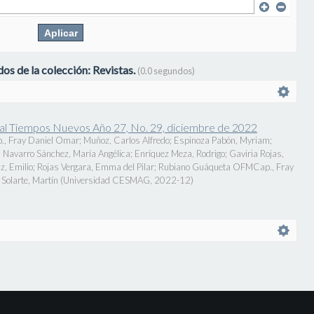
os de la colección: Revistas.
(0.0 segundos)
onal Tiempos Nuevos Año 27, No. 29, diciembre de 2022
., Fray Daniel Omar
;
Muñoz, Carlos Alfredo
;
Espinoza Pabón, Myriam
;
;
Navarro Sánchez, María Angélica
;
Enríquez Meza, Rodrigo
;
Gaviria Rojas,
z, Emilio
;
Rojas Vergara, Emma del Pilar
;
Rubiano Guáqueta OFMCap., Fray
Solarte, Martín
(
Universidad CESMAG
,
2022-12
)