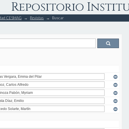
Repositorio Instit
rsidad CESMAG
→
Revistas
→
Buscar