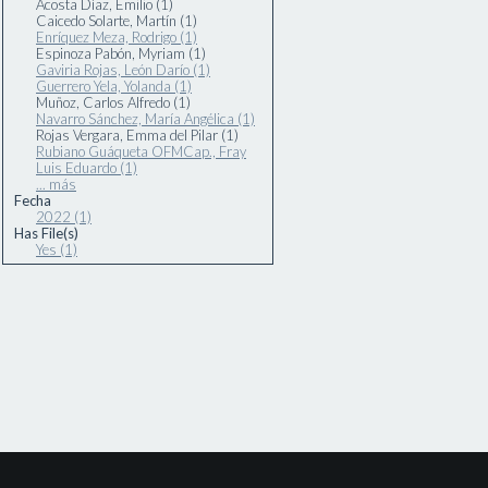
Acosta Díaz, Emilio (1)
Caicedo Solarte, Martín (1)
Enríquez Meza, Rodrigo (1)
Espinoza Pabón, Myriam (1)
Gaviria Rojas, León Darío (1)
Guerrero Yela, Yolanda (1)
Muñoz, Carlos Alfredo (1)
Navarro Sánchez, María Angélica (1)
Rojas Vergara, Emma del Pilar (1)
Rubiano Guáqueta OFMCap., Fray
Luis Eduardo (1)
... más
Fecha
2022 (1)
Has File(s)
Yes (1)