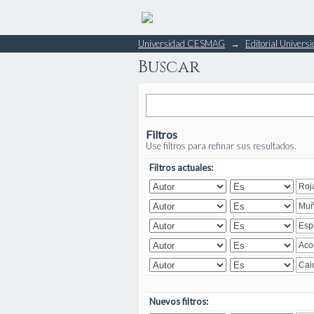
Buscar
Universidad CESMAG
→
Editorial Unive
Buscar
Filtros
Use filtros para refinar sus resultados.
Filtros actuales:
Nuevos filtros: