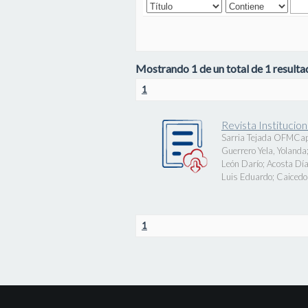
Mostrando 1 de un total de 1 resultad
1
Revista Instituci
Sarria Tejada OFMCap
Guerrero Yela, Yolanda
León Darío
;
Acosta Día
Luis Eduardo
;
Caicedo 
1