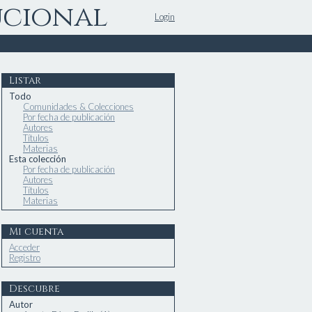
ucional
Login
Listar
Todo
Comunidades & Colecciones
Por fecha de publicación
Autores
Títulos
Materias
Esta colección
Por fecha de publicación
Autores
Títulos
Materias
Mi cuenta
Acceder
Registro
Descubre
Autor