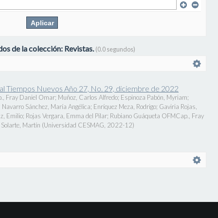
os de la colección: Revistas.
(0.0 segundos)
onal Tiempos Nuevos Año 27, No. 29, diciembre de 2022
., Fray Daniel Omar
;
Muñoz, Carlos Alfredo
;
Espinoza Pabón, Myriam
;
;
Navarro Sánchez, María Angélica
;
Enríquez Meza, Rodrigo
;
Gaviria Rojas,
z, Emilio
;
Rojas Vergara, Emma del Pilar
;
Rubiano Guáqueta OFMCap., Fray
Solarte, Martín
(
Universidad CESMAG
,
2022-12
)