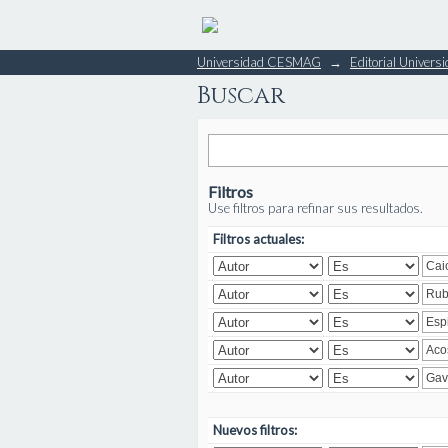
Buscar
Universidad CESMAG
→
Editorial Unive
Buscar
Filtros
Use filtros para refinar sus resultados.
Filtros actuales:
Nuevos filtros: