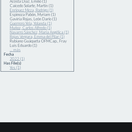
Acosta Díaz, Emilio (1)
Caicedo Solarte, Martín (1)
Enríquez Meza, Rodrigo (1)
Espinoza Pabón, Myriam (1)
Gaviria Rojas, León Darío (1)
Guerrero Yela, Yolanda (1)
Muñoz, Carlos Alfredo (1)
Navarro Sánchez, María Angélica (1)
Rojas Vergara, Emma del Pilar (1)
Rubiano Guáqueta OFMCap., Fray
Luis Eduardo (1)
... más
Fecha
2022 (1)
Has File(s)
Yes (1)