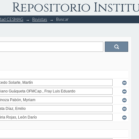
Repositorio Instit
rsidad CESMAG
→
Revistas
→
Buscar