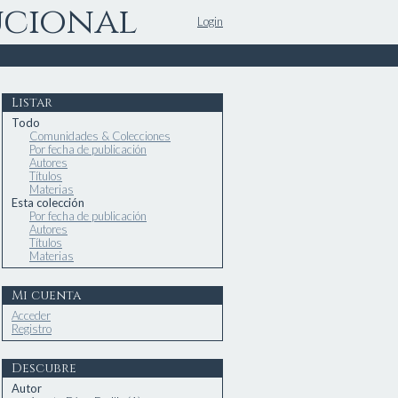
ucional
Login
Listar
Todo
Comunidades & Colecciones
Por fecha de publicación
Autores
Títulos
Materias
Esta colección
Por fecha de publicación
Autores
Títulos
Materias
Mi cuenta
Acceder
Registro
Descubre
Autor