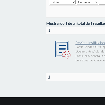
Mostrando 1 de un total de 1 resultad
1
Revista Instituci
Sarria Tejada OFMCap
Guerrero Yela, Yolanda
León Darío
;
Acosta Día
Luis Eduardo
;
Caicedo 
1