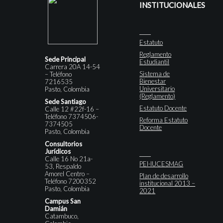
INSTITUCIONALES
Estatuto
Reglamento
Sede Principal
Estudiantil
Carrera 20A 14-54
Sistema de
– Teléfono
Bienestar
7216535
Universitario
Pasto, Colombia
(Reglamento)
Sede Santiago
Estatuto Docente
Calle 12 #22f-16 –
Teléfono 7374506-
Reforma Estatuto
7374505
Docente
Pasto, Colombia
Consultorios
Jurídicos
Calle 16 No 21a-
PEI-IUCESMAG
53, Respaldo
Amorel Centro –
Plan de desarrollo
Teléfono 7200352
institucional 2013 –
Pasto, Colombia
2021
Campus San
Damián
Catambuco,