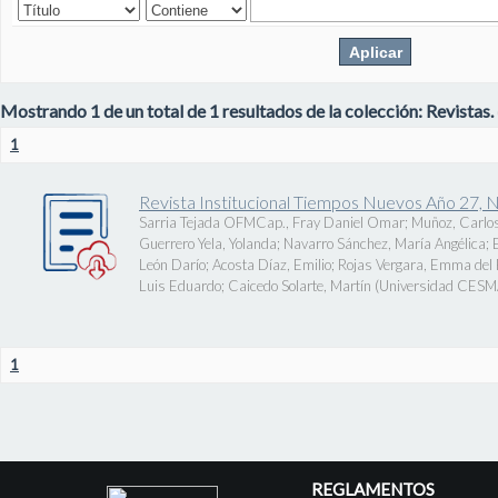
Mostrando 1 de un total de 1 resultados de la colección: Revistas.
1
Revista Institucional Tiempos Nuevos Año 27, 
Sarria Tejada OFMCap., Fray Daniel Omar
;
Muñoz, Carlos
Guerrero Yela, Yolanda
;
Navarro Sánchez, María Angélica
;
León Darío
;
Acosta Díaz, Emilio
;
Rojas Vergara, Emma del P
Luis Eduardo
;
Caicedo Solarte, Martín
(
Universidad CES
1
REGLAMENTOS