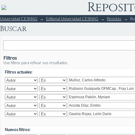
Reposit
Buscar
Universidad CESMAG
→
Editorial Universidad CESMAG
→
Revistas
→
Bu
Buscar
Filtros
Use filtros para refinar sus resultados.
Filtros actuales:
Nuevos filtros: