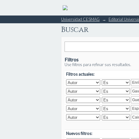
Buscar
Universidad CESMAG
→
Editorial Unive
Buscar
Filtros
Use filtros para refinar sus resultados.
Filtros actuales:
Nuevos filtros: