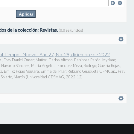
os de la colección: Revistas.
(0.0 segundos)
onal Tiempos Nuevos Año 27, No. 29, diciembre de 2022
., Fray Daniel Omar
;
Muñoz, Carlos Alfredo
;
Espinoza Pabón, Myriam
;
;
Navarro Sánchez, María Angélica
;
Enríquez Meza, Rodrigo
;
Gaviria Rojas,
z, Emilio
;
Rojas Vergara, Emma del Pilar
;
Rubiano Guáqueta OFMCap., Fray
Solarte, Martín
(
Universidad CESMAG
,
2022-12
)