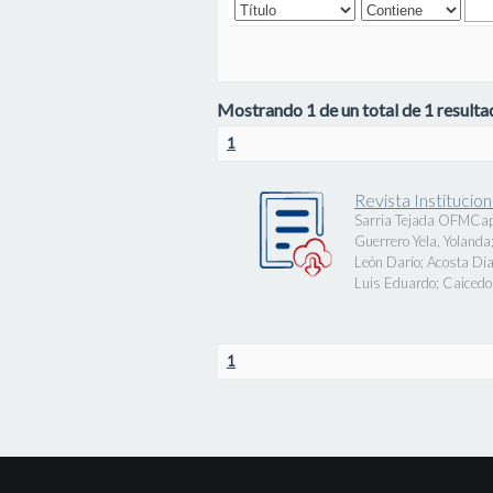
Mostrando 1 de un total de 1 resultad
1
Revista Instituci
Sarria Tejada OFMCap
Guerrero Yela, Yolanda
León Darío
;
Acosta Día
Luis Eduardo
;
Caicedo 
1