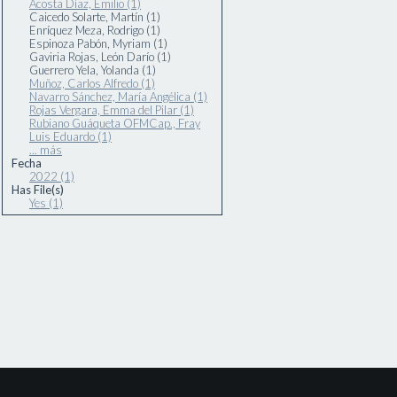
Acosta Díaz, Emilio (1)
Caicedo Solarte, Martín (1)
Enríquez Meza, Rodrigo (1)
Espinoza Pabón, Myriam (1)
Gaviria Rojas, León Darío (1)
Guerrero Yela, Yolanda (1)
Muñoz, Carlos Alfredo (1)
Navarro Sánchez, María Angélica (1)
Rojas Vergara, Emma del Pilar (1)
Rubiano Guáqueta OFMCap., Fray
Luis Eduardo (1)
... más
Fecha
2022 (1)
Has File(s)
Yes (1)