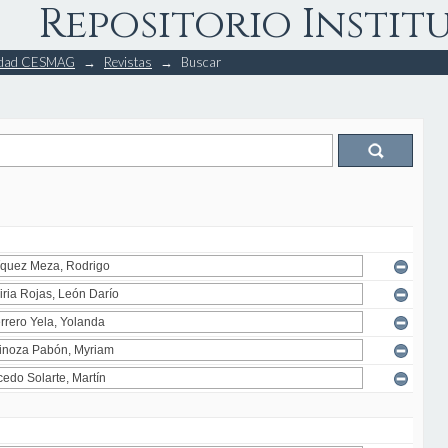
Repositorio Instit
rsidad CESMAG
→
Revistas
→
Buscar