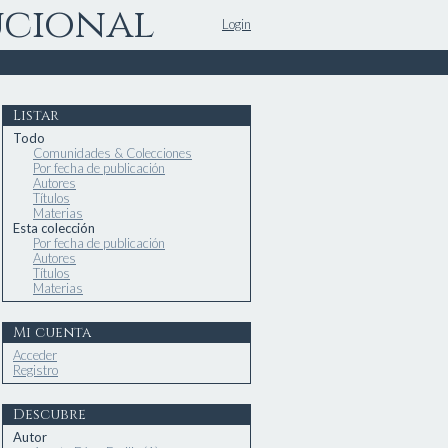
ucional
Login
Listar
Todo
Comunidades & Colecciones
Por fecha de publicación
Autores
Títulos
Materias
Esta colección
Por fecha de publicación
Autores
Títulos
Materias
Mi cuenta
Acceder
Registro
Descubre
Autor