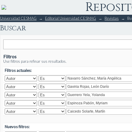
Reposit
Buscar
Universidad CESMAG
→
Editorial Universidad CESMAG
→
Revistas
→
Bu
Buscar
Filtros
Use filtros para refinar sus resultados.
Filtros actuales:
Nuevos filtros: