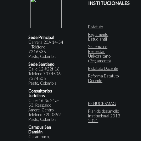
INSTITUCIONALES
Estatuto
Reglamento
Sede Principal
Estudiantil
Carrera 20A 14-54
Sistema de
– Teléfono
Bienestar
7216535
Universitario
Pasto, Colombia
(Reglamento)
Sede Santiago
Estatuto Docente
Calle 12 #22f-16 –
Teléfono 7374506-
Reforma Estatuto
7374505
Docente
Pasto, Colombia
Consultorios
Jurídicos
Calle 16 No 21a-
PEI-IUCESMAG
53, Respaldo
Amorel Centro –
Plan de desarrollo
Teléfono 7200352
institucional 2013 –
Pasto, Colombia
2021
Campus San
Damián
Catambuco,