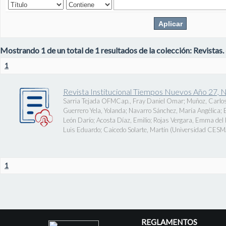
Mostrando 1 de un total de 1 resultados de la colección: Revistas.
1
Revista Institucional Tiempos Nuevos Año 27, 
Sarria Tejada OFMCap., Fray Daniel Omar
;
Muñoz, Carlos
Guerrero Yela, Yolanda
;
Navarro Sánchez, María Angélica
;
León Darío
;
Acosta Díaz, Emilio
;
Rojas Vergara, Emma del P
Luis Eduardo
;
Caicedo Solarte, Martín
(
Universidad CES
1
REGLAMENTOS