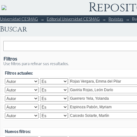
Reposit
Buscar
Universidad CESMAG
→
Editorial Universidad CESMAG
→
Revistas
→
Bu
Buscar
Filtros
Use filtros para refinar sus resultados.
Filtros actuales:
Nuevos filtros: