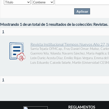
Mostrando 1 de un total de 1 resultados de la colección: Revistas.
1
Revista Institucional Tiempos Nuevos Año 27, 
Sarria Tejada OFMCap., Fray Daniel Omar
;
Muñoz, Carlos
Guerrero Yela, Yolanda
;
Navarro Sánchez, María Angélica
;
León Darío
;
Acosta Díaz, Emilio
;
Rojas Vergara, Emma del P
Luis Eduardo
;
Caicedo Solarte, Martín
(
Universidad CES
1
REGLAMENTOS