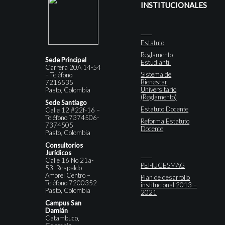
INSTITUCIONALES
Estatuto
Reglamento
Sede Principal
Estudiantil
Carrera 20A 14-54
Sistema de
– Teléfono
Bienestar
7216535
Universitario
Pasto, Colombia
(Reglamento)
Sede Santiago
Estatuto Docente
Calle 12 #22f-16 –
Teléfono 7374506-
Reforma Estatuto
7374505
Docente
Pasto, Colombia
Consultorios
Jurídicos
Calle 16 No 21a-
PEI-IUCESMAG
53, Respaldo
Amorel Centro –
Plan de desarrollo
Teléfono 7200352
institucional 2013 –
Pasto, Colombia
2021
Campus San
Damián
Catambuco,