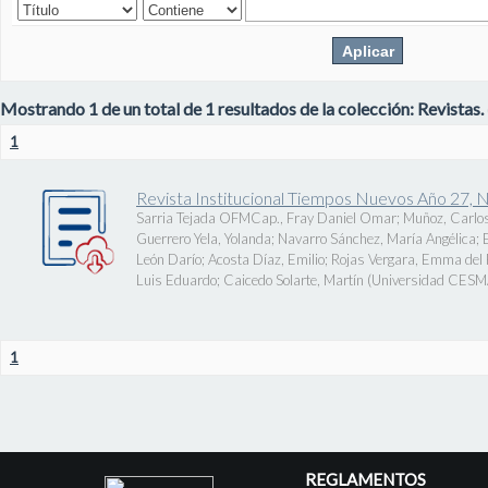
Mostrando 1 de un total de 1 resultados de la colección: Revistas.
1
Revista Institucional Tiempos Nuevos Año 27, 
Sarria Tejada OFMCap., Fray Daniel Omar
;
Muñoz, Carlos
Guerrero Yela, Yolanda
;
Navarro Sánchez, María Angélica
;
León Darío
;
Acosta Díaz, Emilio
;
Rojas Vergara, Emma del P
Luis Eduardo
;
Caicedo Solarte, Martín
(
Universidad CES
1
REGLAMENTOS