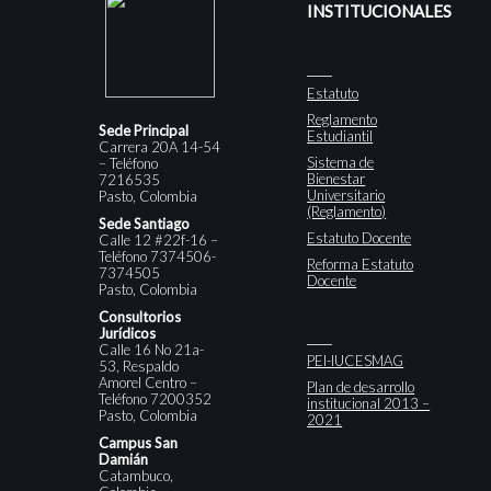
INSTITUCIONALES
Estatuto
Reglamento
Sede Principal
Estudiantil
Carrera 20A 14-54
Sistema de
– Teléfono
Bienestar
7216535
Universitario
Pasto, Colombia
(Reglamento)
Sede Santiago
Estatuto Docente
Calle 12 #22f-16 –
Teléfono 7374506-
Reforma Estatuto
7374505
Docente
Pasto, Colombia
Consultorios
Jurídicos
Calle 16 No 21a-
PEI-IUCESMAG
53, Respaldo
Amorel Centro –
Plan de desarrollo
Teléfono 7200352
institucional 2013 –
Pasto, Colombia
2021
Campus San
Damián
Catambuco,