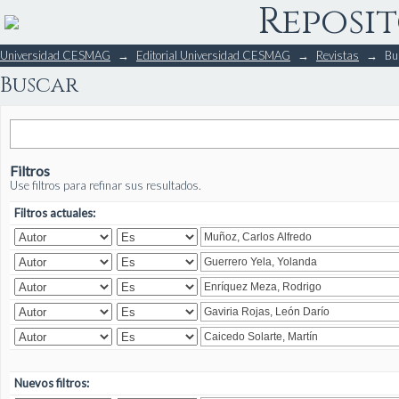
Reposit
Buscar
Universidad CESMAG
→
Editorial Universidad CESMAG
→
Revistas
→
Bu
Buscar
Filtros
Use filtros para refinar sus resultados.
Filtros actuales:
Nuevos filtros: