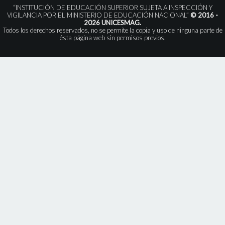
“INSTITUCIÓN DE EDUCACIÓN SUPERIOR SUJETA A INSPECCIÓN Y
VIGILANCIA POR EL MINISTERIO DE EDUCACIÓN NACIONAL”
© 2016 -
2026 UNICESMAG.
Todos los derechos reservados, no se permite la copia y uso de ninguna parte de
ésta página web sin permisos previos.