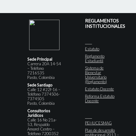
REGLAMENTOS
INSTITUCIONALES
Estatuto
Reglamento
Sede Principal
Estudiantil
Carrera 20A 14-54
Sistema de
– Teléfono
Bienestar
7216535
Universitario
Pasto, Colombia
(Reglamento)
Sede Santiago
Estatuto Docente
Calle 12 #22f-16 –
Teléfono 7374506-
Reforma Estatuto
7374505
Docente
Pasto, Colombia
Consultorios
Jurídicos
Calle 16 No 21a-
PEI-IUCESMAG
53, Respaldo
Amorel Centro –
Plan de desarrollo
Teléfono 7200352
institucional 2013 –