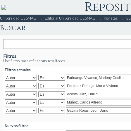
Reposit
Buscar
Universidad CESMAG
→
Editorial Universidad CESMAG
→
Revistas
→
Bu
Buscar
Filtros
Use filtros para refinar sus resultados.
Filtros actuales:
Nuevos filtros: