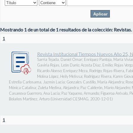
Mostrando 1 de un total de 1 resultados de la colección: Revistas.
1
Revista Institucional Tiempos Nuevos Año 25, 
Sarria Tejada, Daniel Omar
;
Enríquez Pantoja, María Vivia
Gaviria Rojas, León Darío
;
Acosta Díaz, Emilio
;
Rojas Verg
Ricardo Alonso
;
Enríquez Meza, Rodrigo
;
Rojas-Rivera, Fab
Molina López, Heily Melissa
;
Rodríguez Rivera, Karen Giov
Estrella Carlosama, Jazmin Lucia
;
Gonzales Castillo, María Alejandra
;
Rose
Mónica Catalina
;
Zuleta Medina, Alejandra
;
Paz Calderón, Mario Alejandro
;
Casanova Guerrero, Ana Lucía
;
Paz Yaqueno, Armando
;
Figueroa Arévalo, 
Bolaños Martínez, Arturo
(
Universidad CESMAG
,
2020-12-01
)
1