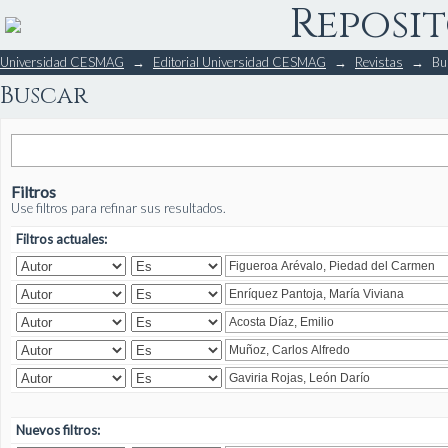
Reposit
Buscar
Universidad CESMAG
→
Editorial Universidad CESMAG
→
Revistas
→
Bu
Buscar
Filtros
Use filtros para refinar sus resultados.
Filtros actuales:
Nuevos filtros: