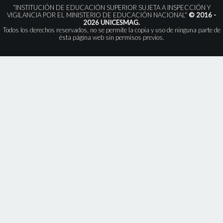
“INSTITUCIÓN DE EDUCACIÓN SUPERIOR SUJETA A INSPECCIÓN Y
VIGILANCIA POR EL MINISTERIO DE EDUCACIÓN NACIONAL”
© 2016 -
2026 UNICESMAG.
Todos los derechos reservados, no se permite la copia y uso de ninguna parte de
ésta página web sin permisos previos.