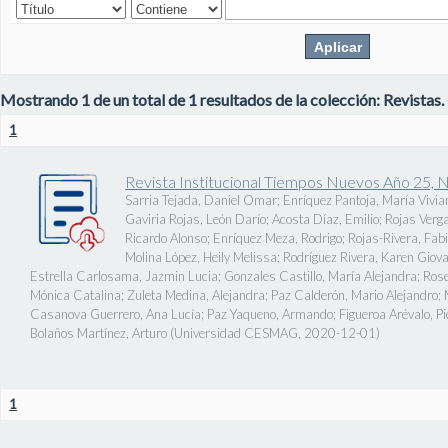
Mostrando 1 de un total de 1 resultados de la colección: Revistas.
1
Revista Institucional Tiempos Nuevos Año 25, 
Sarria Tejada, Daniel Omar
;
Enríquez Pantoja, María Vivia
Gaviria Rojas, León Darío
;
Acosta Díaz, Emilio
;
Rojas Verg
Ricardo Alonso
;
Enríquez Meza, Rodrigo
;
Rojas-Rivera, Fab
Molina López, Heily Melissa
;
Rodríguez Rivera, Karen Giov
Estrella Carlosama, Jazmin Lucia
;
Gonzales Castillo, María Alejandra
;
Rose
Mónica Catalina
;
Zuleta Medina, Alejandra
;
Paz Calderón, Mario Alejandro
;
Casanova Guerrero, Ana Lucía
;
Paz Yaqueno, Armando
;
Figueroa Arévalo, 
Bolaños Martínez, Arturo
(
Universidad CESMAG
,
2020-12-01
)
1