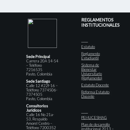
REGLAMENTOS
INSTITUCIONALES
Estatuto
Reglamento
Sede Principal
Estudiantil
Carrera 20A 14-54
Sistema de
– Teléfono
Bienestar
7216535
Universitario
Pasto, Colombia
(Reglamento)
Sede Santiago
Estatuto Docente
Calle 12 #22f-16 –
Teléfono 7374506-
Reforma Estatuto
7374505
Docente
Pasto, Colombia
Consultorios
Jurídicos
Calle 16 No 21a-
PEI-IUCESMAG
53, Respaldo
Amorel Centro –
Plan de desarrollo
Teléfono 7200352
institucional 2013 –